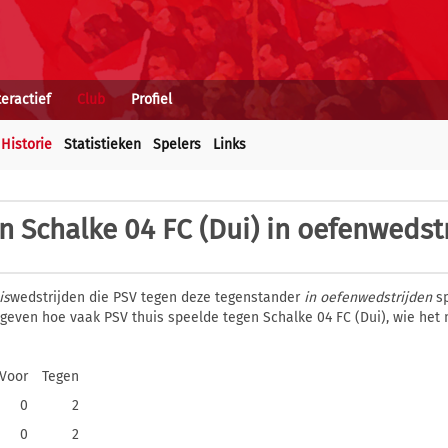
teractief
Club
Profiel
Historie
Statistieken
Spelers
Links
n Schalke 04 FC (Dui) in oefenwedst
is
wedstrijden die PSV tegen deze tegenstander
in oefenwedstrijden
sp
gegeven hoe vaak PSV thuis speelde tegen Schalke 04 FC (Dui), wie het
Voor
Tegen
0
2
0
2