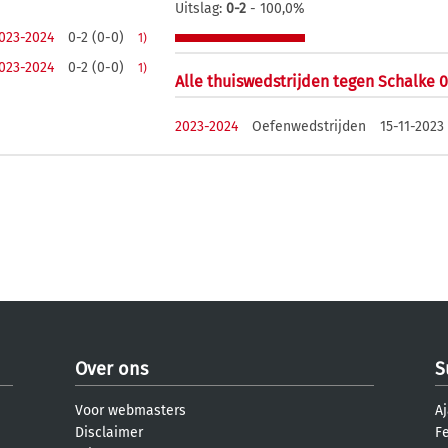
Uitslag:
0-2
- 100,0%
023-2024
0-2 (0-0)
1)
023-2024
0-2 (0-0)
1)
Alle thuiswedstrijden tegen Schalke 0
2023-2024
Oefenwedstrijden
15-11-2023
Over ons
S
Voor webmasters
Aj
Disclaimer
F