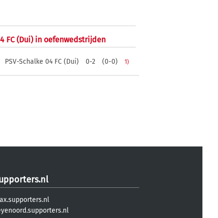
4 FC (Dui) in oefenwedstrijden
PSV-Schalke 04 FC (Dui)
0-2
(0-0)
1)
upporters.nl
ax.supporters.nl
eyenoord.supporters.nl