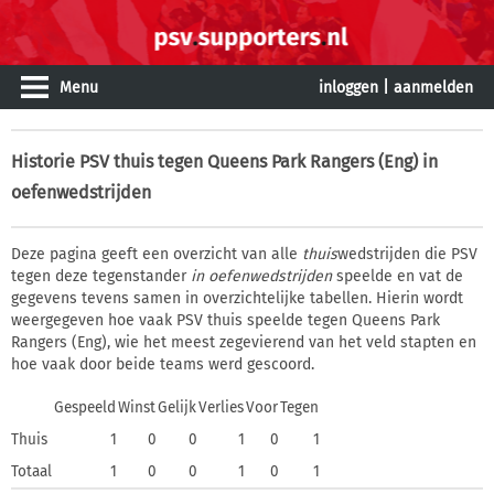
Menu
inloggen
|
aanmelden
Historie
PSV thuis tegen Queens Park Rangers (Eng) in
oefenwedstrijden
Deze pagina geeft een overzicht van alle
thuis
wedstrijden die PSV
tegen deze tegenstander
in oefenwedstrijden
speelde en vat de
gegevens tevens samen in overzichtelijke tabellen. Hierin wordt
weergegeven hoe vaak PSV thuis speelde tegen Queens Park
Rangers (Eng), wie het meest zegevierend van het veld stapten en
hoe vaak door beide teams werd gescoord.
Gespeeld
Winst
Gelijk
Verlies
Voor
Tegen
Thuis
1
0
0
1
0
1
Totaal
1
0
0
1
0
1