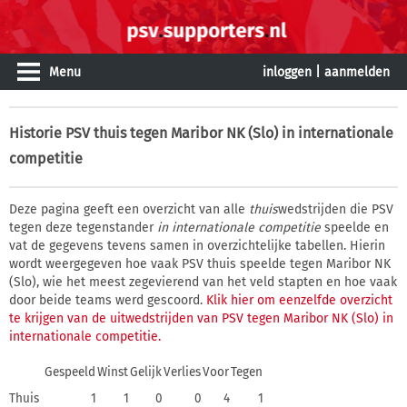
Menu
inloggen
|
aanmelden
Historie
PSV thuis tegen Maribor NK (Slo) in internationale
competitie
Deze pagina geeft een overzicht van alle
thuis
wedstrijden die PSV
tegen deze tegenstander
in internationale competitie
speelde en
vat de gegevens tevens samen in overzichtelijke tabellen. Hierin
wordt weergegeven hoe vaak PSV thuis speelde tegen Maribor NK
(Slo), wie het meest zegevierend van het veld stapten en hoe vaak
door beide teams werd gescoord.
Klik hier om eenzelfde overzicht
te krijgen van de uitwedstrijden van PSV tegen Maribor NK (Slo) in
internationale competitie.
Gespeeld
Winst
Gelijk
Verlies
Voor
Tegen
Thuis
1
1
0
0
4
1