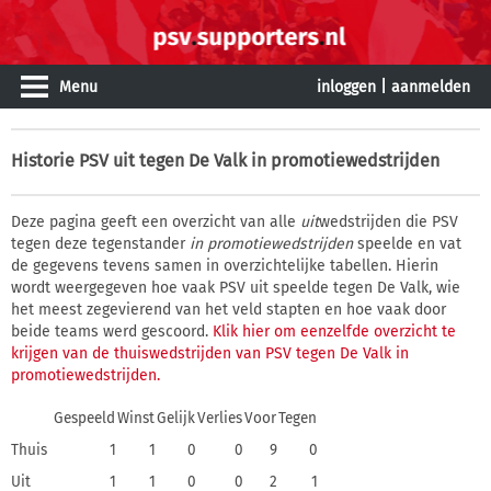
Menu
inloggen
|
aanmelden
Historie
PSV uit tegen De Valk in promotiewedstrijden
Deze pagina geeft een overzicht van alle
uit
wedstrijden die PSV
tegen deze tegenstander
in promotiewedstrijden
speelde en vat
de gegevens tevens samen in overzichtelijke tabellen. Hierin
wordt weergegeven hoe vaak PSV uit speelde tegen De Valk, wie
het meest zegevierend van het veld stapten en hoe vaak door
beide teams werd gescoord.
Klik hier om eenzelfde overzicht te
krijgen van de thuiswedstrijden van PSV tegen De Valk in
promotiewedstrijden.
Gespeeld
Winst
Gelijk
Verlies
Voor
Tegen
Thuis
1
1
0
0
9
0
Uit
1
1
0
0
2
1