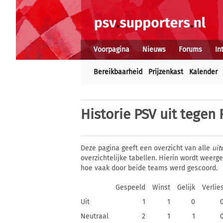
Voorpagina
Nieuws
Forums
In
Bereikbaarheid
Prijzenkast
Kalender
Historie
PSV uit tegen 
Deze pagina geeft een overzicht van alle
uit
overzichtelijke tabellen. Hierin wordt weer
hoe vaak door beide teams werd gescoord.
Gespeeld
Winst
Gelijk
Verlie
Uit
1
1
0
Neutraal
2
1
1