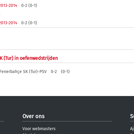
2013-2014
0-2 (0-1)
-
2013-2014
0-2 (0-1)
K (Tur) in oefenwedstrijden
Fenerbahçe SK (Tur)-PSV
0-2
(0-1)
Over ons
S
Voor webmasters
Aj