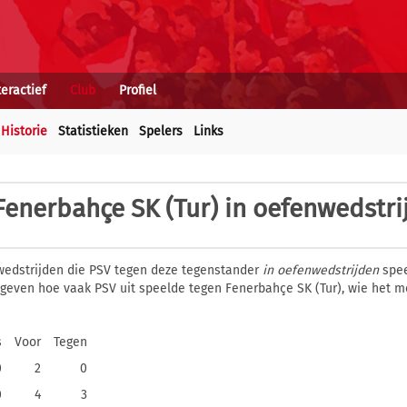
teractief
Club
Profiel
Historie
Statistieken
Spelers
Links
Fenerbahçe SK (Tur) in oefenwedstri
wedstrijden die PSV tegen deze tegenstander
in oefenwedstrijden
spee
gegeven hoe vaak PSV uit speelde tegen Fenerbahçe SK (Tur), wie het 
s
Voor
Tegen
0
2
0
0
4
3