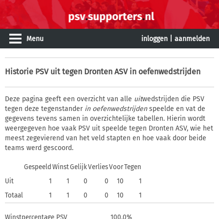
Menu
inloggen
|
aanmelden
Historie
PSV uit tegen Dronten ASV in oefenwedstrijden
Deze pagina geeft een overzicht van alle
uit
wedstrijden die PSV
tegen deze tegenstander
in oefenwedstrijden
speelde en vat de
gegevens tevens samen in overzichtelijke tabellen. Hierin wordt
weergegeven hoe vaak PSV uit speelde tegen Dronten ASV, wie het
meest zegevierend van het veld stapten en hoe vaak door beide
teams werd gescoord.
Gespeeld
Winst
Gelijk
Verlies
Voor
Tegen
Uit
1
1
0
0
10
1
Totaal
1
1
0
0
10
1
Winstpercentage PSV
100,0%