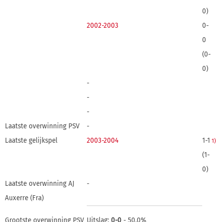
0)
2002-2003
0-
0
(0-
0)
-
-
-
Laatste overwinning PSV
-
Laatste gelijkspel
2003-2004
1-1
1)
(1-
0)
Laatste overwinning AJ
-
Auxerre (Fra)
Grootste overwinning PSV
Uitslag:
0-0
- 50,0%