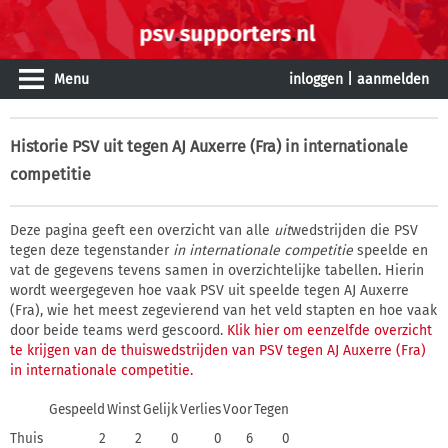
Menu
inloggen
|
aanmelden
Historie
PSV uit tegen AJ Auxerre (Fra) in internationale
competitie
Deze pagina geeft een overzicht van alle
uit
wedstrijden die PSV
tegen deze tegenstander
in internationale competitie
speelde en
vat de gegevens tevens samen in overzichtelijke tabellen. Hierin
wordt weergegeven hoe vaak PSV uit speelde tegen AJ Auxerre
(Fra), wie het meest zegevierend van het veld stapten en hoe vaak
door beide teams werd gescoord.
Klik hier om eenzelfde overzicht
te krijgen van de thuiswedstrijden van PSV tegen AJ Auxerre (Fra)
in internationale competitie.
Gespeeld
Winst
Gelijk
Verlies
Voor
Tegen
Thuis
2
2
0
0
6
0