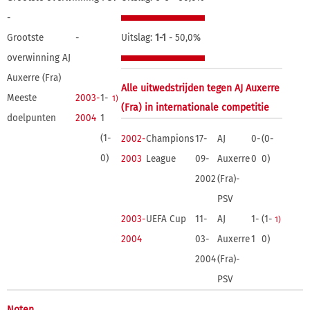
-
Grootste
-
Uitslag:
1-1
- 50,0%
overwinning AJ
Auxerre (Fra)
Alle uitwedstrijden tegen AJ Auxerre
Meeste
2003-
1-
1)
(Fra) in internationale competitie
doelpunten
2004
1
(1-
2002-
Champions
17-
AJ
0-
(0-
0)
2003
League
09-
Auxerre
0
0)
2002
(Fra)-
PSV
2003-
UEFA Cup
11-
AJ
1-
(1-
1)
2004
03-
Auxerre
1
0)
2004
(Fra)-
PSV
Noten