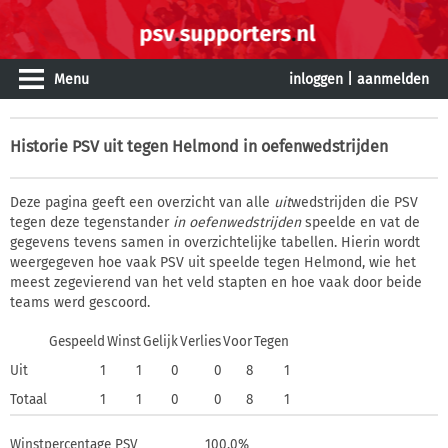
Menu
inloggen
|
aanmelden
Historie
PSV uit tegen Helmond in oefenwedstrijden
Deze pagina geeft een overzicht van alle
uit
wedstrijden die PSV
tegen deze tegenstander
in oefenwedstrijden
speelde en vat de
gegevens tevens samen in overzichtelijke tabellen. Hierin wordt
weergegeven hoe vaak PSV uit speelde tegen Helmond, wie het
meest zegevierend van het veld stapten en hoe vaak door beide
teams werd gescoord.
Gespeeld
Winst
Gelijk
Verlies
Voor
Tegen
Uit
1
1
0
0
8
1
Totaal
1
1
0
0
8
1
Winstpercentage PSV
100,0%