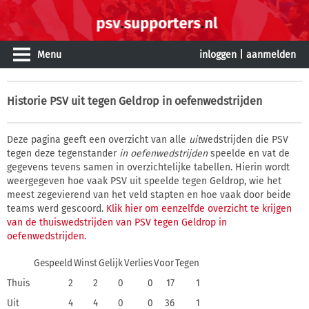
Menu
inloggen
|
aanmelden
Historie
PSV uit tegen Geldrop in oefenwedstrijden
Deze pagina geeft een overzicht van alle
uit
wedstrijden die PSV
tegen deze tegenstander
in oefenwedstrijden
speelde en vat de
gegevens tevens samen in overzichtelijke tabellen. Hierin wordt
weergegeven hoe vaak PSV uit speelde tegen Geldrop, wie het
meest zegevierend van het veld stapten en hoe vaak door beide
teams werd gescoord.
Klik hier om eenzelfde overzicht te krijgen
van de thuiswedstrijden van PSV tegen Geldrop in
oefenwedstrijden.
Gespeeld
Winst
Gelijk
Verlies
Voor
Tegen
Thuis
2
2
0
0
17
1
Uit
4
4
0
0
36
1