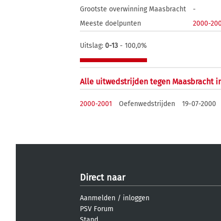
Grootste overwinning Maasbracht
-
Meeste doelpunten
2000-20
Uitslag:
0-13
- 100,0%
Alle uitwedstrijden tegen Maasbracht i
2000-2001
Oefenwedstrijden
19-07-2000
Direct naar
Aanmelden
/
inloggen
PSV Forum
Stand