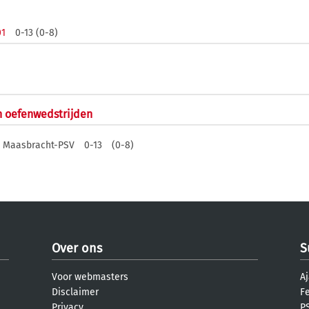
01
0-13 (0-8)
n oefenwedstrijden
Maasbracht-PSV
0-13
(0-8)
Over ons
S
Voor webmasters
Aj
Disclaimer
F
Privacy
PS