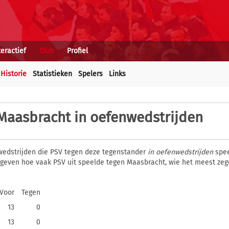
teractief
Club
Profiel
Historie
Statistieken
Spelers
Links
Maasbracht in oefenwedstrijden
wedstrijden die PSV tegen deze tegenstander
in oefenwedstrijden
spee
gegeven hoe vaak PSV uit speelde tegen Maasbracht, wie het meest ze
Voor
Tegen
13
0
13
0