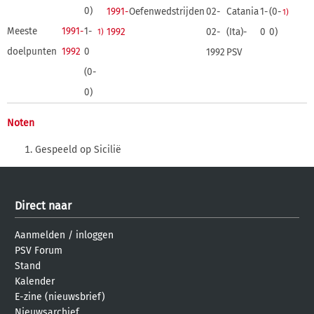
0)
1991-
Oefenwedstrijden
02-
Catania
1-
(0-
1)
Meeste
1991-
1-
1992
02-
(Ita)-
0
0)
1)
doelpunten
1992
0
1992
PSV
(0-
0)
Noten
Gespeeld op Sicilië
Direct naar
Aanmelden
/
inloggen
PSV Forum
Stand
Kalender
E-zine (nieuwsbrief)
Nieuwsarchief