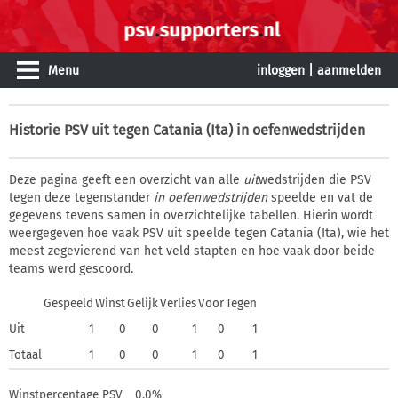
Menu
inloggen
|
aanmelden
Historie
PSV uit tegen Catania (Ita) in oefenwedstrijden
Deze pagina geeft een overzicht van alle
uit
wedstrijden die PSV
tegen deze tegenstander
in oefenwedstrijden
speelde en vat de
gegevens tevens samen in overzichtelijke tabellen. Hierin wordt
weergegeven hoe vaak PSV uit speelde tegen Catania (Ita), wie het
meest zegevierend van het veld stapten en hoe vaak door beide
teams werd gescoord.
Gespeeld
Winst
Gelijk
Verlies
Voor
Tegen
Uit
1
0
0
1
0
1
Totaal
1
0
0
1
0
1
Winstpercentage PSV
0,0%