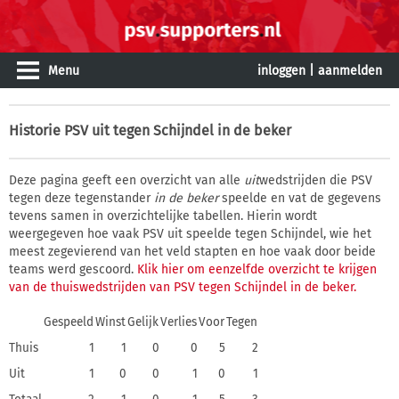
Menu
inloggen
|
aanmelden
Historie
PSV uit tegen Schijndel in de beker
Deze pagina geeft een overzicht van alle
uit
wedstrijden die PSV
tegen deze tegenstander
in de beker
speelde en vat de gegevens
tevens samen in overzichtelijke tabellen. Hierin wordt
weergegeven hoe vaak PSV uit speelde tegen Schijndel, wie het
meest zegevierend van het veld stapten en hoe vaak door beide
teams werd gescoord.
Klik hier om eenzelfde overzicht te krijgen
van de thuiswedstrijden van PSV tegen Schijndel in de beker.
Gespeeld
Winst
Gelijk
Verlies
Voor
Tegen
Thuis
1
1
0
0
5
2
Uit
1
0
0
1
0
1