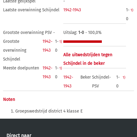
Laatste gelijkspel
-
Laatste overwinning Schijndel
1942-1943
1-
1)
0
Grootste overwinning PSV -
Uitslag:
1-0
- 100,0%
Grootste
1942-
1-
1)
overwinning
1943
0
Alle uitwedstrijden tegen
Schijndel
Schijndel in de beker
Meeste doelpunten
1942-
1-
1)
1943
0
1942-
Beker
Schijndel-
1-
1)
1943
PSV
0
Noten
Groepswedstrijd district 4 klasse E
Direct naar