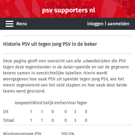
Menu
inloggen
|
aanmelden
Historie
PSV uit tegen Jong PSV in de beker
Deze pagina geeft een overzicht van alle
uit
wedstrijden die PSV
tegen deze tegenstander
in de beker
speelde en vat de gegevens
tevens samen in overzichtelijke tabellen. Hierin wordt
weergegeven hoe vaak PSV uit speelde tegen Jong PSV, wie het
meest zegevierend van het veld stapten en hoe vaak door beide
teams werd gescoord.
Gespeeld
Winst
Gelijk
Verlies
Voor
Tegen
Uit
1
1
0
0
3
0
Totaal
1
1
0
0
3
0
Winstpercentage PSV
100,0%