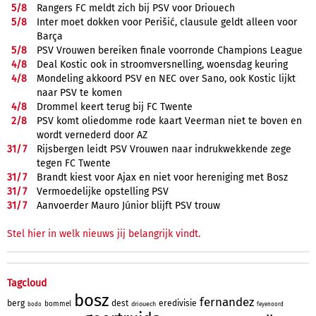
5/
8
Rangers FC meldt zich bij PSV voor Driouech
5/
8
Inter moet dokken voor Perišić, clausule geldt alleen voor
Barça
5/
8
PSV Vrouwen bereiken finale voorronde Champions League
4/
8
Deal Kostic ook in stroomversnelling, woensdag keuring
4/
8
Mondeling akkoord PSV en NEC over Sano, ook Kostic lijkt
naar PSV te komen
4/
8
Drommel keert terug bij FC Twente
2/
8
PSV komt oliedomme rode kaart Veerman niet te boven en
wordt vernederd door AZ
31/
7
Rijsbergen leidt PSV Vrouwen naar indrukwekkende zege
tegen FC Twente
31/
7
Brandt kiest voor Ajax en niet voor hereniging met Bosz
31/
7
Vermoedelijke opstelling PSV
31/
7
Aanvoerder Mauro Júnior blijft PSV trouw
Stel hier in welk nieuws jij belangrijk vindt.
Tagcloud
bosz
fernandez
berg
dest
eredivisie
bommel
driouech
bodo
feyenoord