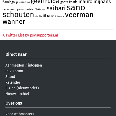
geertruida
mauro
mijnans
flamingo
godts
kostic
gasiorowski
sano
saibari
plea
perisic
onderkant
rcv
opbouw
schouten
veerman
til
tillman
twente
sildillia
wanner
A Twitter List by psv.supporters.nl
Direct naar
Aanmelden
/
inloggen
PSV Forum
Stand
Kalender
E-zine (nieuwsbrief)
Nieuwsarchief
Over ons
Voor webmasters