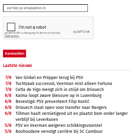
Laatste nieuws
7/
8
Van Ginkel en Pröpper terug bij PSV
7/
8
Tuchtzaak succesvol, Veerman mist alleen Fortuna
7/
8
Celta de Vigo mengt zich in strijd om Driouech
6/
8
Kalma loopt zware blessure op in Luxemburg
6/
8
Bevestigd: PSV presenteert Filip Kostić
6/
8
Driouech staat open voor transfer naar Rangers
6/
8
Tillman haalt vernietigend uit en plaatst bom onder langer
verblijf bij Leverkusen
5/
8
PSV en Veerman weigeren schikkingsvoorstel
5/
8
Bouhoudane vervolgt carrière bij SC Cambuur