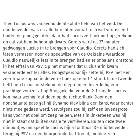
Theo Lucius was vanavond de absolute held van het veld. De
middenvelder was na alle berichten vooraf toch wel verrassend
buiten de ploeg gelaten. daar had Lucius zelf ook niet opgerekend
en dat zat hem behoorlijk dwars. Gerets werd na 37 minuten
gedwongen Lucius in te brengen voor Claudio. Gerets had zich
laten verrassen door de speelwijze van de Oekraine waardoor
Claudio nauwelijks iets in te brengen had en er onbalans ontstond
in het elftal van PSV. Op het moment dat Lucius erin kwam
veranderde echter alles. Hoogstpersoonlijk zette hij PSV met een
zeer fraaie kopbal in de verre hoek op een 1-1 stand. In de tweede
helft liep Lucius uitstekend de diepte in en leverde hij een
prachtige voorzet af op Bruggink, die voor de 2-1 zorgde. Lucius
kon maar weinig fout doen op de rechterflank. Door een
nonchalante pass gaf hij Dynamo Kiev bijna een kans, waar echter
niets mee gedaan werd. Vervolgens zou hij zelf een levensgrote
kans voor het doel om zeep helpen. Met zijn linkerbeen was hij
niet in staat dat buitenkansje te verzilveren. Buiten deze twee
minpuntjes om speelde Lucius bijna foutloos. De middenvelder,
terug bij PSV na een huurperiode bij Utrecht, meldde zich