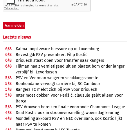
Laatste nieuws
6/
8
Kalma loopt zware blessure op in Luxemburg
6/
8
Bevestigd: PSV presenteert Filip Kostić
6/
8
Driouech staat open voor transfer naar Rangers
6/
8
Tillman haalt vernietigend uit en plaatst bom onder langer
verblijf bij Leverkusen
5/
8
PSV en Veerman weigeren schikkingsvoorstel
5/
8
Bouhoudane vervolgt carrière bij SC Cambuur
5/
8
Rangers FC meldt zich bij PSV voor Driouech
5/
8
Inter moet dokken voor Perišić, clausule geldt alleen voor
Barça
5/
8
PSV Vrouwen bereiken finale voorronde Champions League
4/
8
Deal Kostic ook in stroomversnelling, woensdag keuring
4/
8
Mondeling akkoord PSV en NEC over Sano, ook Kostic lijkt
naar PSV te komen