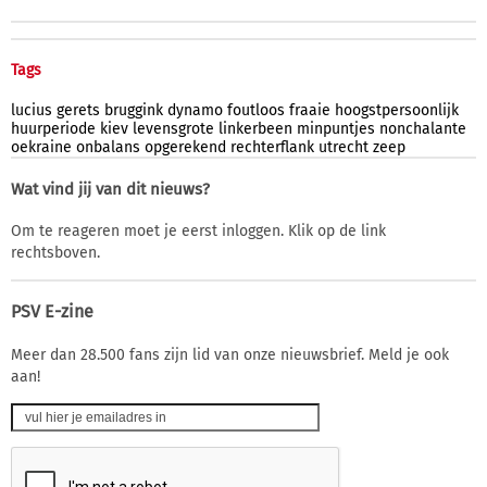
Tags
lucius
gerets
bruggink
dynamo
foutloos
fraaie
hoogstpersoonlijk
huurperiode
kiev
levensgrote
linkerbeen
minpuntjes
nonchalante
oekraine
onbalans
opgerekend
rechterflank
utrecht
zeep
Wat vind jij van dit nieuws?
Om te reageren moet je eerst inloggen. Klik op de link
rechtsboven.
PSV E-zine
Meer dan 28.500 fans zijn lid van onze nieuwsbrief. Meld je ook
aan!