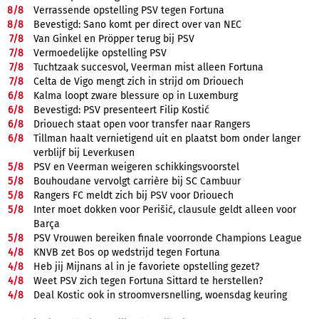
8/
8
Verrassende opstelling PSV tegen Fortuna
8/
8
Bevestigd: Sano komt per direct over van NEC
7/
8
Van Ginkel en Pröpper terug bij PSV
7/
8
Vermoedelijke opstelling PSV
7/
8
Tuchtzaak succesvol, Veerman mist alleen Fortuna
7/
8
Celta de Vigo mengt zich in strijd om Driouech
6/
8
Kalma loopt zware blessure op in Luxemburg
6/
8
Bevestigd: PSV presenteert Filip Kostić
6/
8
Driouech staat open voor transfer naar Rangers
6/
8
Tillman haalt vernietigend uit en plaatst bom onder langer
verblijf bij Leverkusen
5/
8
PSV en Veerman weigeren schikkingsvoorstel
5/
8
Bouhoudane vervolgt carrière bij SC Cambuur
5/
8
Rangers FC meldt zich bij PSV voor Driouech
5/
8
Inter moet dokken voor Perišić, clausule geldt alleen voor
Barça
5/
8
PSV Vrouwen bereiken finale voorronde Champions League
4/
8
KNVB zet Bos op wedstrijd tegen Fortuna
4/
8
Heb jij Mijnans al in je favoriete opstelling gezet?
4/
8
Weet PSV zich tegen Fortuna Sittard te herstellen?
4/
8
Deal Kostic ook in stroomversnelling, woensdag keuring