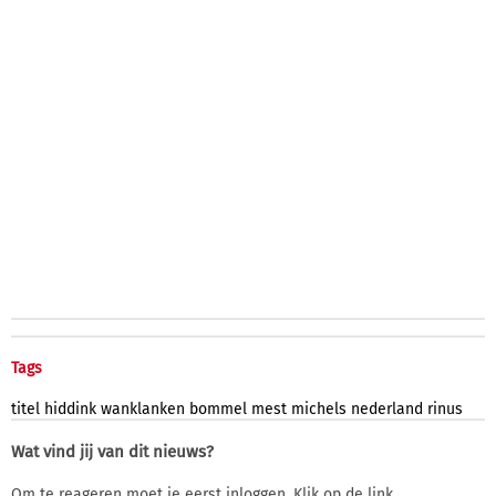
Tags
titel
hiddink
wanklanken
bommel
mest
michels
nederland
rinus
Wat vind jij van dit nieuws?
Om te reageren moet je eerst inloggen. Klik op de link