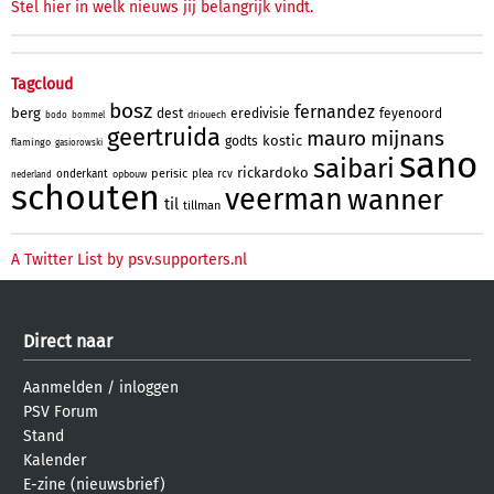
Stel hier in welk nieuws jij belangrijk vindt.
Tagcloud
bosz
fernandez
berg
dest
eredivisie
feyenoord
driouech
bodo
bommel
geertruida
mauro
mijnans
kostic
godts
flamingo
gasiorowski
sano
saibari
rickardoko
perisic
onderkant
plea
rcv
opbouw
nederland
schouten
veerman
wanner
til
tillman
A Twitter List by psv.supporters.nl
Direct naar
Aanmelden
/
inloggen
PSV Forum
Stand
Kalender
E-zine (nieuwsbrief)