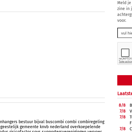
Meld je
zine in
achterg
voor.
Laatst
8/
8
B
7/
8
V
7/
8
T
nhangers
bestuur
bijval
buscombi
combi
combiregeling
F
geestelijk
gemeente
knvb
nederland
overkoepelende
7/
8
C
ndus
risicofactor
sovs
supportersverenigingen
vervoer