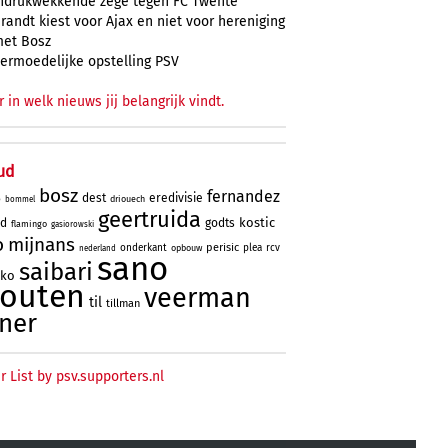
ndrukwekkende zege tegen FC Twente
randt kiest voor Ajax en niet voor hereniging
et Bosz
ermoedelijke opstelling PSV
r in welk nieuws jij belangrijk vindt.
ud
bosz
fernandez
dest
eredivisie
driouech
o
bommel
geertruida
kostic
rd
godts
flamingo
gasiorowski
o
mijnans
perisic
onderkant
plea
rcv
opbouw
nederland
sano
saibari
oko
houten
veerman
til
tillman
ner
r List by psv.supporters.nl