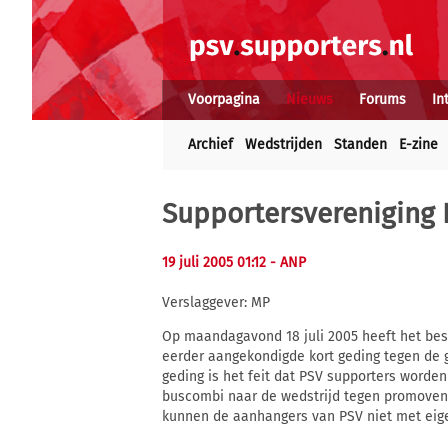
Voorpagina
Nieuws
Forums
In
Archief
Wedstrijden
Standen
E-zine
Supportersvereniging 
19 juli 2005 01:12
- ANP
Verslaggever: MP
Op maandagavond 18 juli 2005 heeft het bes
eerder aangekondigde kort geding tegen de g
geding is het feit dat PSV supporters worde
buscombi naar de wedstrijd tegen promoven
kunnen de aanhangers van PSV niet met eige