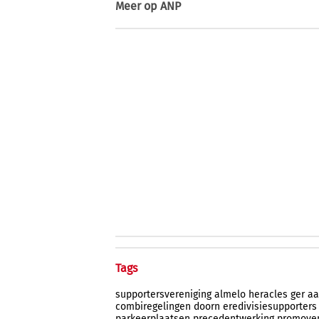
Meer op
ANP
Tags
supportersvereniging
almelo
heracles
ger
aa
combiregelingen
doorn
eredivisiesupporters
parkeerplaatsen
precedentwerking
promove