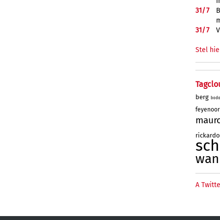
i
31/
7
B
m
31/
7
V
Stel hie
Tagclo
berg
bod
feyenoo
maur
rickard
sc
wan
A Twitte