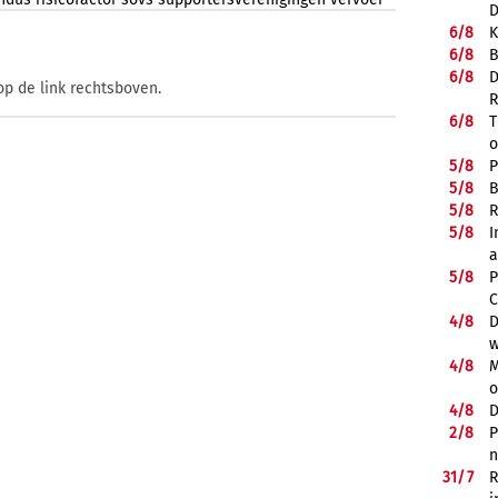
D
6/
8
K
6/
8
B
6/
8
D
op de link rechtsboven.
R
6/
8
T
o
5/
8
P
5/
8
B
5/
8
R
5/
8
I
a
5/
8
P
C
4/
8
D
w
4/
8
M
o
4/
8
D
2/
8
P
n
31/
7
R