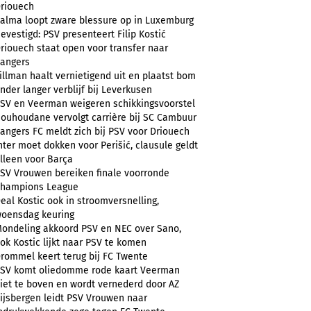
riouech
alma loopt zware blessure op in Luxemburg
evestigd: PSV presenteert Filip Kostić
riouech staat open voor transfer naar
angers
illman haalt vernietigend uit en plaatst bom
nder langer verblijf bij Leverkusen
SV en Veerman weigeren schikkingsvoorstel
ouhoudane vervolgt carrière bij SC Cambuur
angers FC meldt zich bij PSV voor Driouech
nter moet dokken voor Perišić, clausule geldt
lleen voor Barça
SV Vrouwen bereiken finale voorronde
hampions League
eal Kostic ook in stroomversnelling,
oensdag keuring
ondeling akkoord PSV en NEC over Sano,
ok Kostic lijkt naar PSV te komen
rommel keert terug bij FC Twente
SV komt oliedomme rode kaart Veerman
iet te boven en wordt vernederd door AZ
ijsbergen leidt PSV Vrouwen naar