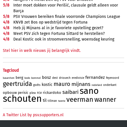
5/
8
Inter moet dokken voor Perišić, clausule geldt alleen voor
Barça
5/
8
PSV Vrouwen bereiken finale voorronde Champions League
4/
8
KNVB zet Bos op wedstrijd tegen Fortuna
4/
8
Heb jij Mijnans al in je favoriete opstelling gezet?
4/
8
Weet PSV zich tegen Fortuna Sittard te herstellen?
4/
8
Deal Kostic ook in stroomversnelling, woensdag keuring
Stel hier in welk nieuws jij belangrijk vindt.
Tagcloud
bosz
fernandez
berg
dest
driouech
eredivisie
feyenoord
bodo
bommel
basarnhem
geertruida
mauro
mijnans
kostic
godts
onderkant
nederland
sano
saibari
opbouw
rcv
rickardoko
perisic
plea
schouten
veerman
wanner
til
tillman
twente
A Twitter List by psv.supporters.nl