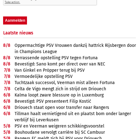
Laatste nieuws
8/
8
Oppermachtige PSV Vrouwen dankzij hattrick Rijsbergen door
in Champions League
8/
8
Verrassende opstelling PSV tegen Fortuna
8/
8
Bevestigd: Sano komt per direct over van NEC
7/
8
Van Ginkel en Pröpper terug bij PSV
7/
8
Vermoedelijke opstelling PSV
7/
8
Tuchtzaak succesvol, Veerman mist alleen Fortuna
7/
8
Celta de Vigo mengt zich in strijd om Driouech
6/
8
Kalma loopt zware blessure op in Luxemburg
6/
8
Bevestigd: PSV presenteert Filip Kostić
6/
8
Driouech staat open voor transfer naar Rangers
6/
8
Tillman haalt vernietigend uit en plaatst bom onder langer
verblijf bij Leverkusen
5/
8
PSV en Veerman weigeren schikkingsvoorstel
5/
8
Bouhoudane vervolgt carrière bij SC Cambuur
5/
8
Rangers FC meldt zich bij PSV voor Driouech