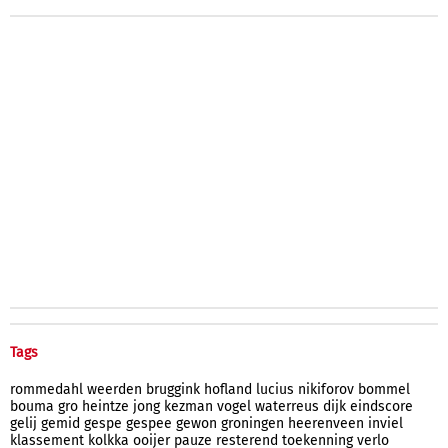
Tags
rommedahl
weerden
bruggink
hofland
lucius
nikiforov
bommel
bouma
gro
heintze
jong
kezman
vogel
waterreus
dijk
eindscore
gelij
gemid
gespe
gespee
gewon
groningen
heerenveen
inviel
klassement
kolkka
ooijer
pauze
resterend
toekenning
verlo