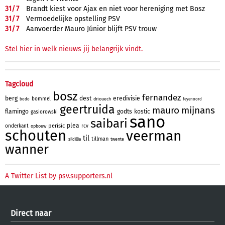
31/
7
Brandt kiest voor Ajax en niet voor hereniging met Bosz
31/
7
Vermoedelijke opstelling PSV
31/
7
Aanvoerder Mauro Júnior blijft PSV trouw
Stel hier in welk nieuws jij belangrijk vindt.
Tagcloud
bosz
fernandez
berg
dest
eredivisie
bommel
driouech
bodo
feyenoord
geertruida
mauro
mijnans
flamingo
godts
kostic
gasiorowski
sano
saibari
plea
perisic
onderkant
rcv
opbouw
schouten
veerman
til
tillman
twente
sildillia
wanner
A Twitter List by psv.supporters.nl
Direct naar