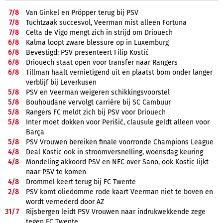
7/
8
Van Ginkel en Pröpper terug bij PSV
7/
8
Tuchtzaak succesvol, Veerman mist alleen Fortuna
7/
8
Celta de Vigo mengt zich in strijd om Driouech
6/
8
Kalma loopt zware blessure op in Luxemburg
6/
8
Bevestigd: PSV presenteert Filip Kostić
6/
8
Driouech staat open voor transfer naar Rangers
6/
8
Tillman haalt vernietigend uit en plaatst bom onder langer
verblijf bij Leverkusen
5/
8
PSV en Veerman weigeren schikkingsvoorstel
5/
8
Bouhoudane vervolgt carrière bij SC Cambuur
5/
8
Rangers FC meldt zich bij PSV voor Driouech
5/
8
Inter moet dokken voor Perišić, clausule geldt alleen voor
Barça
5/
8
PSV Vrouwen bereiken finale voorronde Champions League
4/
8
Deal Kostic ook in stroomversnelling, woensdag keuring
4/
8
Mondeling akkoord PSV en NEC over Sano, ook Kostic lijkt
naar PSV te komen
4/
8
Drommel keert terug bij FC Twente
2/
8
PSV komt oliedomme rode kaart Veerman niet te boven en
wordt vernederd door AZ
31/
7
Rijsbergen leidt PSV Vrouwen naar indrukwekkende zege
tegen FC Twente