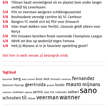
6/
8
Tillman haalt vernietigend uit en plaatst bom onder langer
verblijf bij Leverkusen
5/
8
PSV en Veerman weigeren schikkingsvoorstel
5/
8
Bouhoudane vervolgt carrière bij SC Cambuur
5/
8
Rangers FC meldt zich bij PSV voor Driouech
5/
8
Inter moet dokken voor Perišić, clausule geldt alleen voor
Barça
5/
8
PSV Vrouwen bereiken finale voorronde Champions League
4/
8
KNVB zet Bos op wedstrijd tegen Fortuna
4/
8
Heb jij Mijnans al in je favoriete opstelling gezet?
Stel hier in welk nieuws jij belangrijk vindt.
Tagcloud
fernandez
berg
bosz
dest
driouech
bodo
eredivisie
basarnhem
bommel
mauro
mijnans
geertruida
kostic
feyenoord
flamingo
goretzka
sano
saibari
perisic
rcv
onderkant
plea
rickardoko
opbouw
nederland
wanner
veerman
til
schouten
tillman