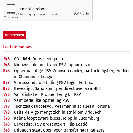
Laatste nieuws
9/
8
COLUMN: Dit is geen pech
9/
8
Nieuwe columnist voor PSV.supporters.nl
8/
8
Oppermachtige PSV Vrouwen dankzij hattrick Rijsbergen door
in Champions League
8/
8
Verrassende opstelling PSV tegen Fortuna
8/
8
Bevestigd: Sano komt per direct over van NEC
7/
8
Van Ginkel en Pröpper terug bij PSV
7/
8
Vermoedelijke opstelling PSV
7/
8
Tuchtzaak succesvol, Veerman mist alleen Fortuna
7/
8
Celta de Vigo mengt zich in strijd om Driouech
6/
8
Kalma loopt zware blessure op in Luxemburg
6/
8
Bevestigd: PSV presenteert Filip Kostić
6/
8
Driouech staat open voor transfer naar Rangers