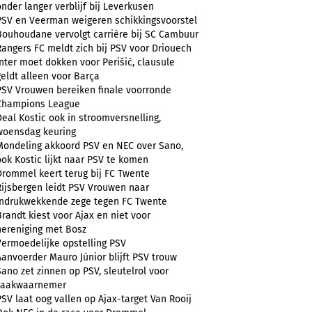
onder langer verblijf bij Leverkusen
PSV en Veerman weigeren schikkingsvoorstel
Bouhoudane vervolgt carrière bij SC Cambuur
Rangers FC meldt zich bij PSV voor Driouech
Inter moet dokken voor Perišić, clausule
geldt alleen voor Barça
PSV Vrouwen bereiken finale voorronde
Champions League
Deal Kostic ook in stroomversnelling,
woensdag keuring
Mondeling akkoord PSV en NEC over Sano,
ook Kostic lijkt naar PSV te komen
Drommel keert terug bij FC Twente
Rijsbergen leidt PSV Vrouwen naar
indrukwekkende zege tegen FC Twente
Brandt kiest voor Ajax en niet voor
hereniging met Bosz
Vermoedelijke opstelling PSV
Aanvoerder Mauro Júnior blijft PSV trouw
Sano zet zinnen op PSV, sleutelrol voor
zaakwaarnemer
PSV laat oog vallen op Ajax-target Van Rooij