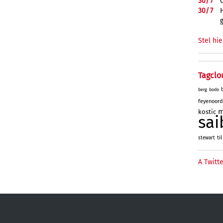
30/
7
30/
7
Stel hie
Tagclo
berg
bodo
feyenoord
m
kostic
sai
til
stewart
A Twitte