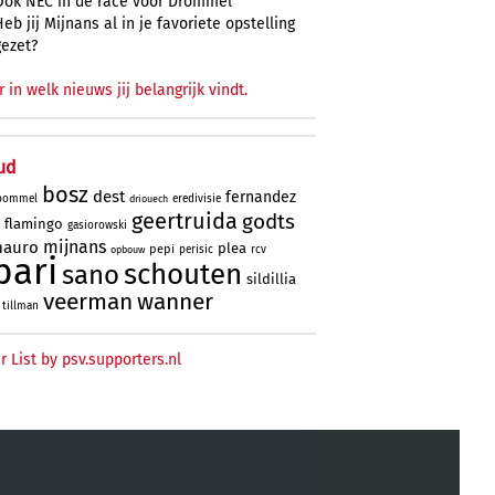
Ook NEC in de race voor Drommel
Heb jij Mijnans al in je favoriete opstelling
gezet?
r in welk nieuws jij belangrijk vindt.
ud
bosz
dest
fernandez
bommel
eredivisie
driouech
geertruida
godts
flamingo
gasiorowski
mijnans
auro
plea
pepi
perisic
rcv
opbouw
bari
schouten
sano
sildillia
veerman
wanner
tillman
r List by psv.supporters.nl