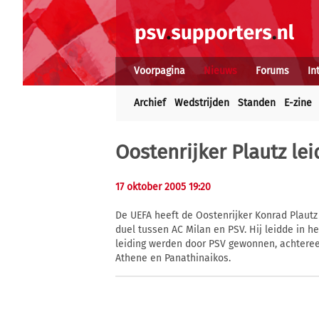
Voorpagina
Nieuws
Forums
In
Archief
Wedstrijden
Standen
E-zine
Oostenrijker Plautz lei
17 oktober 2005 19:20
De UEFA heeft de Oostenrijker Konrad Plau
duel tussen AC Milan en PSV. Hij leidde in he
leiding werden door PSV gewonnen, achtere
Athene en Panathinaikos.