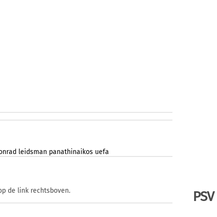
onrad
leidsman
panathinaikos
uefa
op de link rechtsboven.
PSV