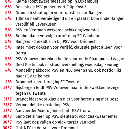
6/
8
Kalma loopt zware blessure op in Luxemburg
6/
8
Bevestigd: PSV presenteert Filip Kostić
6/
8
Driouech staat open voor transfer naar Rangers
6/
8
Tillman haalt vernietigend uit en plaatst bom onder langer
verblijf bij Leverkusen
5/
8
PSV en Veerman weigeren schikkingsvoorstel
5/
8
Bouhoudane vervolgt carrière bij SC Cambuur
5/
8
Rangers FC meldt zich bij PSV voor Driouech
5/
8
Inter moet dokken voor Perišić, clausule geldt alleen voor
Barça
5/
8
PSV Vrouwen bereiken finale voorronde Champions League
4/
8
Deal Kostic ook in stroomversnelling, woensdag keuring
4/
8
Mondeling akkoord PSV en NEC over Sano, ook Kostic lijkt
naar PSV te komen
4/
8
Drommel keert terug bij FC Twente
31/
7
Rijsbergen leidt PSV Vrouwen naar indrukwekkende zege
tegen FC Twente
31/
7
Brandt kiest voor Ajax en niet voor hereniging met Bosz
31/
7
Vermoedelijke opstelling PSV
31/
7
Aanvoerder Mauro Júnior blijft PSV trouw
30/
7
Sano zet zinnen op PSV, sleutelrol voor zaakwaarnemer
30/
7
PSV laat oog vallen op Ajax-target Van Rooij
30/
7
Ook NEC in de race voor Drommel