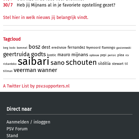
30/
7
Heb jij Mijnans al in je favoriete opstelling gezet?
Stel hier in welk nieuws jij belangrijk vindt.
Tagcloud
bosz
dest
fernandez
eredivisie
flamingo
feyenoord
bommel
gasiorowski
berg
bodo
godts
geertruida
mijnans
mauro
kostic
plea
pepi
opbouw
perisic
rcv
saibari
schouten
sano
sildillia
stewart
til
rickardoko
veerman
wanner
tillman
A Twitter List by psv.supporters.nl
Direct naar
Aanmelden
/
inloggen
PSV Forum
Stand