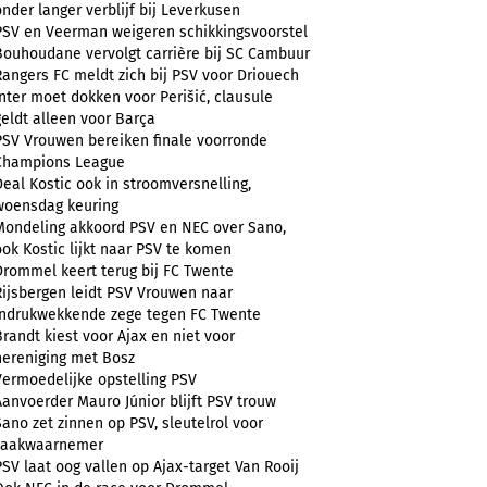
onder langer verblijf bij Leverkusen
PSV en Veerman weigeren schikkingsvoorstel
Bouhoudane vervolgt carrière bij SC Cambuur
Rangers FC meldt zich bij PSV voor Driouech
Inter moet dokken voor Perišić, clausule
geldt alleen voor Barça
PSV Vrouwen bereiken finale voorronde
Champions League
Deal Kostic ook in stroomversnelling,
woensdag keuring
Mondeling akkoord PSV en NEC over Sano,
ook Kostic lijkt naar PSV te komen
Drommel keert terug bij FC Twente
Rijsbergen leidt PSV Vrouwen naar
indrukwekkende zege tegen FC Twente
Brandt kiest voor Ajax en niet voor
hereniging met Bosz
Vermoedelijke opstelling PSV
Aanvoerder Mauro Júnior blijft PSV trouw
Sano zet zinnen op PSV, sleutelrol voor
zaakwaarnemer
PSV laat oog vallen op Ajax-target Van Rooij