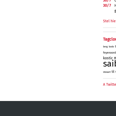
30/
7
30/
7
Stel hie
Tagclo
berg
bodo
feyenoord
kostic
sai
til
stewart
A Twitte