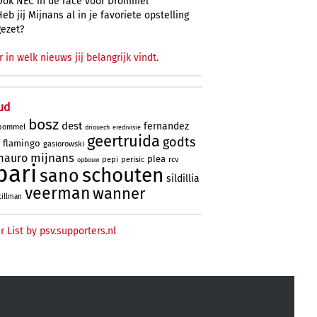
Ook NEC in de race voor Drommel
Heb jij Mijnans al in je favoriete opstelling
gezet?
r in welk nieuws jij belangrijk vindt.
ud
bosz
dest
fernandez
bommel
driouech
eredivisie
geertruida
godts
flamingo
gasiorowski
mijnans
mauro
plea
pepi
perisic
rcv
opbouw
bari
schouten
sano
sildillia
veerman
wanner
tillman
r List by psv.supporters.nl