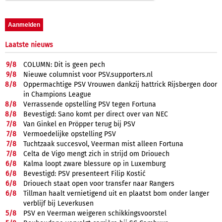
Laatste nieuws
9/
8
COLUMN: Dit is geen pech
9/
8
Nieuwe columnist voor PSV.supporters.nl
8/
8
Oppermachtige PSV Vrouwen dankzij hattrick Rijsbergen door
in Champions League
8/
8
Verrassende opstelling PSV tegen Fortuna
8/
8
Bevestigd: Sano komt per direct over van NEC
7/
8
Van Ginkel en Pröpper terug bij PSV
7/
8
Vermoedelijke opstelling PSV
7/
8
Tuchtzaak succesvol, Veerman mist alleen Fortuna
7/
8
Celta de Vigo mengt zich in strijd om Driouech
6/
8
Kalma loopt zware blessure op in Luxemburg
6/
8
Bevestigd: PSV presenteert Filip Kostić
6/
8
Driouech staat open voor transfer naar Rangers
6/
8
Tillman haalt vernietigend uit en plaatst bom onder langer
verblijf bij Leverkusen
5/
8
PSV en Veerman weigeren schikkingsvoorstel