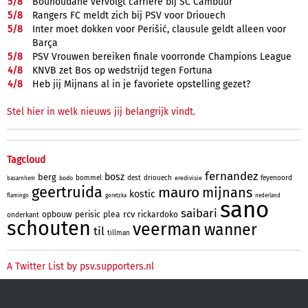
5/
8
Bouhoudane vervolgt carrière bij SC Cambuur
5/
8
Rangers FC meldt zich bij PSV voor Driouech
5/
8
Inter moet dokken voor Perišić, clausule geldt alleen voor
Barça
5/
8
PSV Vrouwen bereiken finale voorronde Champions League
4/
8
KNVB zet Bos op wedstrijd tegen Fortuna
4/
8
Heb jij Mijnans al in je favoriete opstelling gezet?
Stel hier in welk nieuws jij belangrijk vindt.
Tagcloud
fernandez
bosz
berg
bommel
dest
driouech
feyenoord
bodo
eredivisie
basarnhem
geertruida
mauro
mijnans
kostic
flamingo
goretzka
nederland
sano
saibari
rcv
opbouw
perisic
plea
rickardoko
onderkant
schouten
veerman
wanner
til
tillman
A Twitter List by psv.supporters.nl