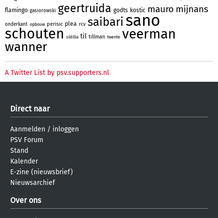
geertruida
mauro
mijnans
flamingo
godts
kostic
gasiorowski
sano
saibari
plea
perisic
onderkant
rcv
opbouw
schouten
veerman
til
tillman
twente
sildillia
wanner
A Twitter List by psv.supporters.nl
Direct naar
Aanmelden
/
inloggen
PSV Forum
Stand
Kalender
E-zine (nieuwsbrief)
Nieuwsarchief
Over ons