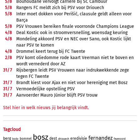
5/
8
Bouhoudane vervolgt carrière bij SC Cambuur
5/
8
Rangers FC meldt zich bij PSV voor Driouech
5/
8
Inter moet dokken voor Perišić, clausule geldt alleen voor
Barça
5/
8
PSV Vrouwen bereiken finale voorronde Champions League
4/
8
Deal Kostic ook in stroomversnelling, woensdag keuring
4/
8
Mondeling akkoord PSV en NEC over Sano, ook Kostic lijkt
naar PSV te komen
4/
8
Drommel keert terug bij FC Twente
2/
8
PSV komt oliedomme rode kaart Veerman niet te boven en
wordt vernederd door AZ
31/
7
Rijsbergen leidt PSV Vrouwen naar indrukwekkende zege
tegen FC Twente
31/
7
Brandt kiest voor Ajax en niet voor hereniging met Bosz
31/
7
Vermoedelijke opstelling PSV
31/
7
Aanvoerder Mauro Júnior blijft PSV trouw
Stel hier in welk nieuws jij belangrijk vindt.
Tagcloud
bosz
fernandez
berg
dest
eredivisie
bommel
driouech
bodo
feyenoord