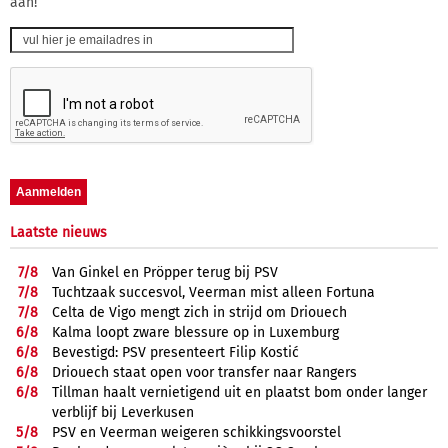
aan!
Laatste nieuws
7/
8
Van Ginkel en Pröpper terug bij PSV
7/
8
Tuchtzaak succesvol, Veerman mist alleen Fortuna
7/
8
Celta de Vigo mengt zich in strijd om Driouech
6/
8
Kalma loopt zware blessure op in Luxemburg
6/
8
Bevestigd: PSV presenteert Filip Kostić
6/
8
Driouech staat open voor transfer naar Rangers
6/
8
Tillman haalt vernietigend uit en plaatst bom onder langer
verblijf bij Leverkusen
5/
8
PSV en Veerman weigeren schikkingsvoorstel