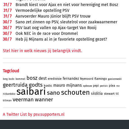
31/
7
Brandt kiest voor Ajax en niet voor hereniging met Bosz
31/
7
Vermoedelijke opstelling PSV
31/
7
Aanvoerder Mauro Júnior blijft PSV trouw
30/
7
Sano zet zinnen op PSV, sleutelrol voor zaakwaarnemer
30/
7
PSV laat oog vallen op Ajax-target Van Rooij
30/
7
Ook NEC in de race voor Drommel
30/
7
Heb jij Mijnans al in je favoriete opstelling gezet?
Stel hier in welk nieuws jij belangrijk vindt.
Tagcloud
bosz
dest
fernandez
eredivisie
flamingo
feyenoord
bommel
gasiorowski
berg
bodo
godts
geertruida
mijnans
mauro
kostic
plea
pepi
opbouw
perisic
rcv
saibari
schouten
sano
sildillia
stewart
til
rickardoko
veerman
wanner
tillman
A Twitter List by psv.supporters.nl