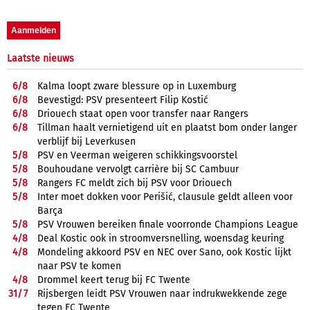
Laatste nieuws
6/
8
Kalma loopt zware blessure op in Luxemburg
6/
8
Bevestigd: PSV presenteert Filip Kostić
6/
8
Driouech staat open voor transfer naar Rangers
6/
8
Tillman haalt vernietigend uit en plaatst bom onder langer
verblijf bij Leverkusen
5/
8
PSV en Veerman weigeren schikkingsvoorstel
5/
8
Bouhoudane vervolgt carrière bij SC Cambuur
5/
8
Rangers FC meldt zich bij PSV voor Driouech
5/
8
Inter moet dokken voor Perišić, clausule geldt alleen voor
Barça
5/
8
PSV Vrouwen bereiken finale voorronde Champions League
4/
8
Deal Kostic ook in stroomversnelling, woensdag keuring
4/
8
Mondeling akkoord PSV en NEC over Sano, ook Kostic lijkt
naar PSV te komen
4/
8
Drommel keert terug bij FC Twente
31/
7
Rijsbergen leidt PSV Vrouwen naar indrukwekkende zege
tegen FC Twente