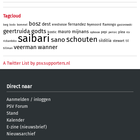
Tagcloud
bosz
dest
fernandez
eredivisie
flamingo
feyenoord
bommel
gasiorowski
berg
bodo
godts
geertruida
mijnans
mauro
kostic
plea
pepi
opbouw
perisic
rcv
saibari
schouten
sano
sildillia
stewart
til
rickardoko
veerman
wanner
tillman
A Twitter List by psv.supporters.nl
Direct naar
Aanmelden
/
inloggen
PSV Forum
Stand
Kalender
E-zine (nieuwsbrief)
Nieuwsarchief