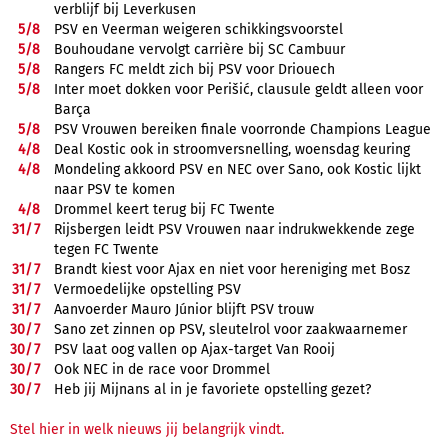
verblijf bij Leverkusen
5/
8
PSV en Veerman weigeren schikkingsvoorstel
5/
8
Bouhoudane vervolgt carrière bij SC Cambuur
5/
8
Rangers FC meldt zich bij PSV voor Driouech
5/
8
Inter moet dokken voor Perišić, clausule geldt alleen voor
Barça
5/
8
PSV Vrouwen bereiken finale voorronde Champions League
4/
8
Deal Kostic ook in stroomversnelling, woensdag keuring
4/
8
Mondeling akkoord PSV en NEC over Sano, ook Kostic lijkt
naar PSV te komen
4/
8
Drommel keert terug bij FC Twente
31/
7
Rijsbergen leidt PSV Vrouwen naar indrukwekkende zege
tegen FC Twente
31/
7
Brandt kiest voor Ajax en niet voor hereniging met Bosz
31/
7
Vermoedelijke opstelling PSV
31/
7
Aanvoerder Mauro Júnior blijft PSV trouw
30/
7
Sano zet zinnen op PSV, sleutelrol voor zaakwaarnemer
30/
7
PSV laat oog vallen op Ajax-target Van Rooij
30/
7
Ook NEC in de race voor Drommel
30/
7
Heb jij Mijnans al in je favoriete opstelling gezet?
Stel hier in welk nieuws jij belangrijk vindt.