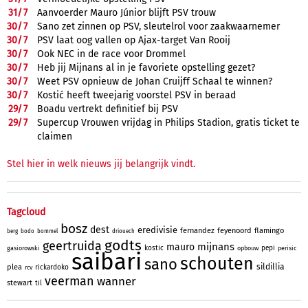
31/
7
Aanvoerder Mauro Júnior blijft PSV trouw
30/
7
Sano zet zinnen op PSV, sleutelrol voor zaakwaarnemer
30/
7
PSV laat oog vallen op Ajax-target Van Rooij
30/
7
Ook NEC in de race voor Drommel
30/
7
Heb jij Mijnans al in je favoriete opstelling gezet?
30/
7
Weet PSV opnieuw de Johan Cruijff Schaal te winnen?
30/
7
Kostić heeft tweejarig voorstel PSV in beraad
29/
7
Boadu vertrekt definitief bij PSV
29/
7
Supercup Vrouwen vrijdag in Philips Stadion, gratis ticket te
claimen
Stel hier in welk nieuws jij belangrijk vindt.
Tagcloud
bosz
dest
eredivisie
fernandez
feyenoord
flamingo
berg
bodo
bommel
driouech
godts
geertruida
mijnans
mauro
kostic
pepi
gasiorowski
opbouw
perisic
saibari
schouten
sano
sildillia
plea
rickardoko
rcv
veerman
wanner
stewart
til