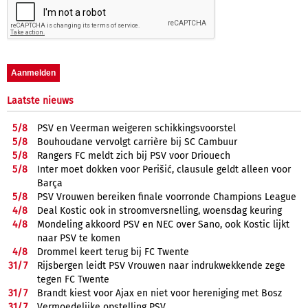
Laatste nieuws
5/
8
PSV en Veerman weigeren schikkingsvoorstel
5/
8
Bouhoudane vervolgt carrière bij SC Cambuur
5/
8
Rangers FC meldt zich bij PSV voor Driouech
5/
8
Inter moet dokken voor Perišić, clausule geldt alleen voor
Barça
5/
8
PSV Vrouwen bereiken finale voorronde Champions League
4/
8
Deal Kostic ook in stroomversnelling, woensdag keuring
4/
8
Mondeling akkoord PSV en NEC over Sano, ook Kostic lijkt
naar PSV te komen
4/
8
Drommel keert terug bij FC Twente
31/
7
Rijsbergen leidt PSV Vrouwen naar indrukwekkende zege
tegen FC Twente
31/
7
Brandt kiest voor Ajax en niet voor hereniging met Bosz
31/
7
Vermoedelijke opstelling PSV