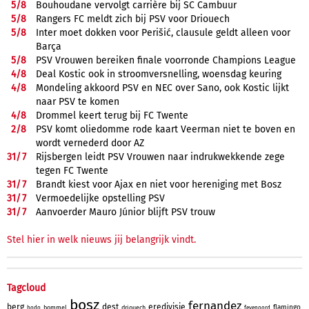
5/
8
Bouhoudane vervolgt carrière bij SC Cambuur
5/
8
Rangers FC meldt zich bij PSV voor Driouech
5/
8
Inter moet dokken voor Perišić, clausule geldt alleen voor
Barça
5/
8
PSV Vrouwen bereiken finale voorronde Champions League
4/
8
Deal Kostic ook in stroomversnelling, woensdag keuring
4/
8
Mondeling akkoord PSV en NEC over Sano, ook Kostic lijkt
naar PSV te komen
4/
8
Drommel keert terug bij FC Twente
2/
8
PSV komt oliedomme rode kaart Veerman niet te boven en
wordt vernederd door AZ
31/
7
Rijsbergen leidt PSV Vrouwen naar indrukwekkende zege
tegen FC Twente
31/
7
Brandt kiest voor Ajax en niet voor hereniging met Bosz
31/
7
Vermoedelijke opstelling PSV
31/
7
Aanvoerder Mauro Júnior blijft PSV trouw
Stel hier in welk nieuws jij belangrijk vindt.
Tagcloud
bosz
fernandez
berg
dest
eredivisie
flamingo
bommel
driouech
bodo
feyenoord