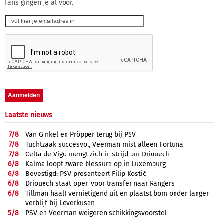
fans gingen je al voor.
Laatste nieuws
7/
8
Van Ginkel en Pröpper terug bij PSV
7/
8
Tuchtzaak succesvol, Veerman mist alleen Fortuna
7/
8
Celta de Vigo mengt zich in strijd om Driouech
6/
8
Kalma loopt zware blessure op in Luxemburg
6/
8
Bevestigd: PSV presenteert Filip Kostić
6/
8
Driouech staat open voor transfer naar Rangers
6/
8
Tillman haalt vernietigend uit en plaatst bom onder langer
verblijf bij Leverkusen
5/
8
PSV en Veerman weigeren schikkingsvoorstel