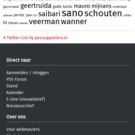
geertruida
mauro
mijnans
godts
kostic
gasiorowski
onderkant
sano
schouten
saibari
perisic
plea
rcv
opbouw
sildillia
veerman
wanner
til
tillman
twente
A Twitter List by psv.supporters.nl
Direct naar
Aanmelden
/
inloggen
PSV Forum
Stand
Kalender
E-zine (nieuwsbrief)
Nieuwsarchief
Over ons
Voor webmasters