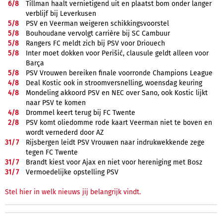
6/
8
Tillman haalt vernietigend uit en plaatst bom onder langer
verblijf bij Leverkusen
5/
8
PSV en Veerman weigeren schikkingsvoorstel
5/
8
Bouhoudane vervolgt carrière bij SC Cambuur
5/
8
Rangers FC meldt zich bij PSV voor Driouech
5/
8
Inter moet dokken voor Perišić, clausule geldt alleen voor
Barça
5/
8
PSV Vrouwen bereiken finale voorronde Champions League
4/
8
Deal Kostic ook in stroomversnelling, woensdag keuring
4/
8
Mondeling akkoord PSV en NEC over Sano, ook Kostic lijkt
naar PSV te komen
4/
8
Drommel keert terug bij FC Twente
2/
8
PSV komt oliedomme rode kaart Veerman niet te boven en
wordt vernederd door AZ
31/
7
Rijsbergen leidt PSV Vrouwen naar indrukwekkende zege
tegen FC Twente
31/
7
Brandt kiest voor Ajax en niet voor hereniging met Bosz
31/
7
Vermoedelijke opstelling PSV
Stel hier in welk nieuws jij belangrijk vindt.