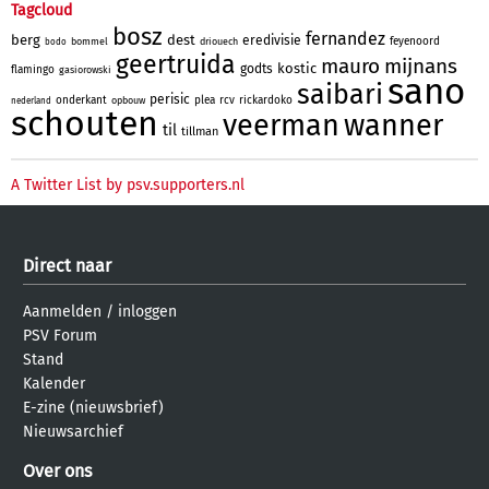
Tagcloud
bosz
fernandez
berg
dest
eredivisie
feyenoord
bommel
driouech
bodo
geertruida
mauro
mijnans
kostic
godts
flamingo
gasiorowski
sano
saibari
perisic
onderkant
plea
rcv
rickardoko
opbouw
nederland
schouten
veerman
wanner
til
tillman
A Twitter List by psv.supporters.nl
Direct naar
Aanmelden
/
inloggen
PSV Forum
Stand
Kalender
E-zine (nieuwsbrief)
Nieuwsarchief
Over ons