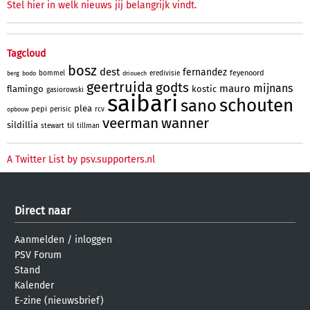
Stel hier in welk nieuws jij belangrijk vindt.
Tagcloud
bosz
dest
fernandez
feyenoord
bommel
eredivisie
berg
bodo
driouech
geertruida
godts
mijnans
mauro
flamingo
kostic
gasiorowski
saibari
schouten
sano
plea
pepi
perisic
rcv
opbouw
veerman
wanner
sildillia
til
stewart
tillman
A Twitter List by psv.supporters.nl
Direct naar
Aanmelden
/
inloggen
PSV Forum
Stand
Kalender
E-zine (nieuwsbrief)