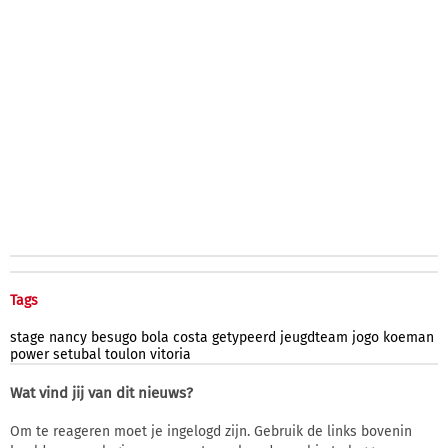
Tags
stage
nancy
besugo
bola
costa
getypeerd
jeugdteam
jogo
koeman
power
setubal
toulon
vitoria
Wat vind jij van dit nieuws?
Om te reageren moet je ingelogd zijn. Gebruik de links bovenin