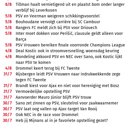
6/
8
Tillman haalt vernietigend uit en plaatst bom onder langer
verblijf bij Leverkusen
5/
8
PSV en Veerman weigeren schikkingsvoorstel
5/
8
Bouhoudane vervolgt carrière bij SC Cambuur
5/
8
Rangers FC meldt zich bij PSV voor Driouech
5/
8
Inter moet dokken voor Perišić, clausule geldt alleen voor
Barça
5/
8
PSV Vrouwen bereiken finale voorronde Champions League
4/
8
Deal Kostic ook in stroomversnelling, woensdag keuring
4/
8
Mondeling akkoord PSV en NEC over Sano, ook Kostic lijkt
naar PSV te komen
4/
8
Drommel keert terug bij FC Twente
31/
7
Rijsbergen leidt PSV Vrouwen naar indrukwekkende zege
tegen FC Twente
31/
7
Brandt kiest voor Ajax en niet voor hereniging met Bosz
31/
7
Vermoedelijke opstelling PSV
31/
7
Aanvoerder Mauro Júnior blijft PSV trouw
30/
7
Sano zet zinnen op PSV, sleutelrol voor zaakwaarnemer
30/
7
PSV laat oog vallen op Ajax-target Van Rooij
30/
7
Ook NEC in de race voor Drommel
30/
7
Heb jij Mijnans al in je favoriete opstelling gezet?