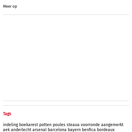
Meer op
Tags
indeling
boekarest
potten
poules
steaua
voorronde
aangemerkt
aek
anderlecht
arsenal
barcelona
bayern
benfica
bordeaux