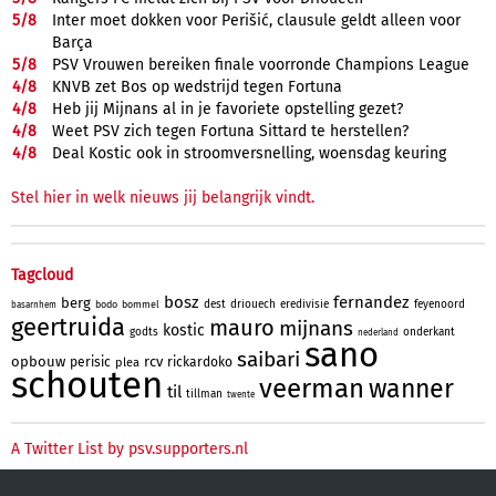
5/
8
Inter moet dokken voor Perišić, clausule geldt alleen voor
Barça
5/
8
PSV Vrouwen bereiken finale voorronde Champions League
4/
8
KNVB zet Bos op wedstrijd tegen Fortuna
4/
8
Heb jij Mijnans al in je favoriete opstelling gezet?
4/
8
Weet PSV zich tegen Fortuna Sittard te herstellen?
4/
8
Deal Kostic ook in stroomversnelling, woensdag keuring
Stel hier in welk nieuws jij belangrijk vindt.
Tagcloud
bosz
fernandez
berg
dest
driouech
eredivisie
feyenoord
bodo
bommel
basarnhem
geertruida
mauro
mijnans
kostic
godts
onderkant
nederland
sano
saibari
opbouw
rcv
perisic
rickardoko
plea
schouten
veerman
wanner
til
tillman
twente
A Twitter List by psv.supporters.nl