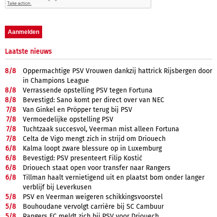
Laatste nieuws
8/
8
Oppermachtige PSV Vrouwen dankzij hattrick Rijsbergen door
in Champions League
8/
8
Verrassende opstelling PSV tegen Fortuna
8/
8
Bevestigd: Sano komt per direct over van NEC
7/
8
Van Ginkel en Pröpper terug bij PSV
7/
8
Vermoedelijke opstelling PSV
7/
8
Tuchtzaak succesvol, Veerman mist alleen Fortuna
7/
8
Celta de Vigo mengt zich in strijd om Driouech
6/
8
Kalma loopt zware blessure op in Luxemburg
6/
8
Bevestigd: PSV presenteert Filip Kostić
6/
8
Driouech staat open voor transfer naar Rangers
6/
8
Tillman haalt vernietigend uit en plaatst bom onder langer
verblijf bij Leverkusen
5/
8
PSV en Veerman weigeren schikkingsvoorstel
5/
8
Bouhoudane vervolgt carrière bij SC Cambuur
5/
8
Rangers FC meldt zich bij PSV voor Driouech