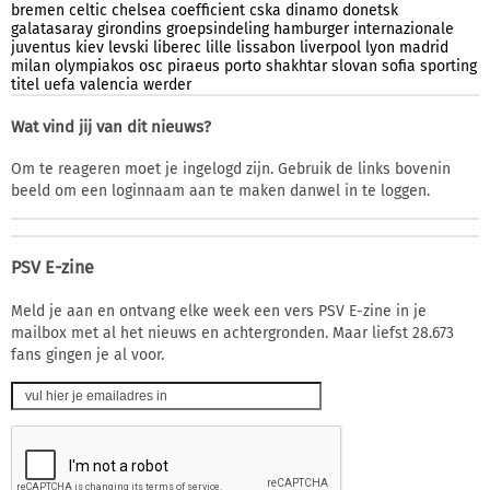
bremen
celtic
chelsea
coefficient
cska
dinamo
donetsk
galatasaray
girondins
groepsindeling
hamburger
internazionale
juventus
kiev
levski
liberec
lille
lissabon
liverpool
lyon
madrid
milan
olympiakos
osc
piraeus
porto
shakhtar
slovan
sofia
sporting
titel
uefa
valencia
werder
Wat vind jij van dit nieuws?
Om te reageren moet je ingelogd zijn. Gebruik de links bovenin
beeld om een loginnaam aan te maken danwel in te loggen.
PSV E-zine
Meld je aan en ontvang elke week een vers PSV E-zine in je
mailbox met al het nieuws en achtergronden. Maar liefst 28.673
fans gingen je al voor.