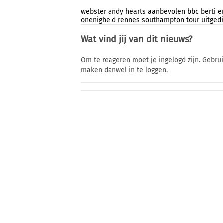
webster
andy
hearts
aanbevolen
bbc
berti
e
onenigheid
rennes
southampton
tour
uitged
Wat vind jij van dit nieuws?
Om te reageren moet je ingelogd zijn. Gebru
maken danwel in te loggen.