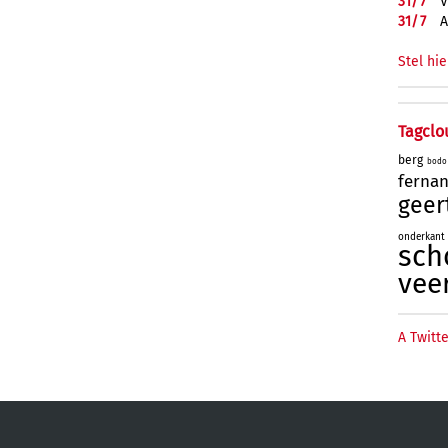
31/
7
V
31/
7
A
Stel hie
Tagclo
berg
bodo
ferna
geer
onderkant
sch
vee
A Twitte