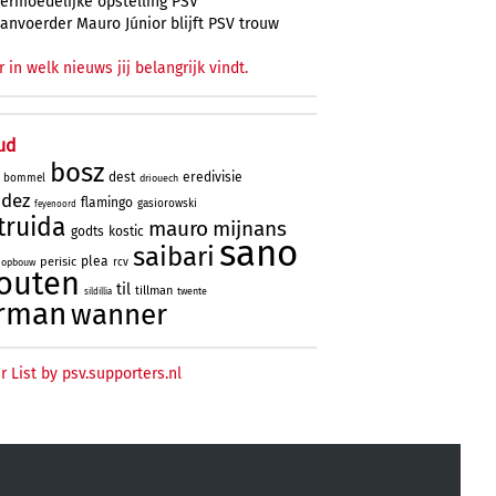
ermoedelijke opstelling PSV
anvoerder Mauro Júnior blijft PSV trouw
r in welk nieuws jij belangrijk vindt.
ud
bosz
dest
eredivisie
bommel
driouech
ndez
flamingo
gasiorowski
feyenoord
truida
mauro
mijnans
godts
kostic
sano
saibari
plea
perisic
rcv
opbouw
outen
til
tillman
twente
sildillia
rman
wanner
r List by psv.supporters.nl