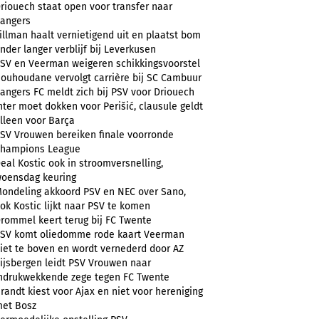
riouech staat open voor transfer naar
angers
illman haalt vernietigend uit en plaatst bom
nder langer verblijf bij Leverkusen
SV en Veerman weigeren schikkingsvoorstel
ouhoudane vervolgt carrière bij SC Cambuur
angers FC meldt zich bij PSV voor Driouech
nter moet dokken voor Perišić, clausule geldt
lleen voor Barça
SV Vrouwen bereiken finale voorronde
hampions League
eal Kostic ook in stroomversnelling,
oensdag keuring
ondeling akkoord PSV en NEC over Sano,
ok Kostic lijkt naar PSV te komen
rommel keert terug bij FC Twente
SV komt oliedomme rode kaart Veerman
iet te boven en wordt vernederd door AZ
ijsbergen leidt PSV Vrouwen naar
ndrukwekkende zege tegen FC Twente
randt kiest voor Ajax en niet voor hereniging
et Bosz