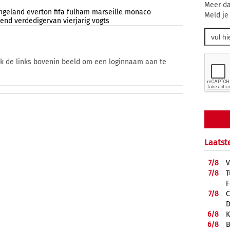
Meer da
ngeland
everton
fifa
fulham
marseille
monaco
Meld je
iend
verdedigervan
vierjarig
vogts
ik de links bovenin beeld om een loginnaam aan te
Laatst
7/
8
V
7/
8
T
F
7/
8
C
D
6/
8
K
6/
8
B