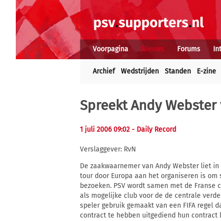
Voorpagina
Nieuws
Forums
In
Archief
Wedstrijden
Standen
E-zine
Spreekt Andy Webster
1 juli 2006 09:02
- Daily Record
Verslaggever: RvN
De zaakwaarnemer van Andy Webster liet in 
tour door Europa aan het organiseren is om
bezoeken. PSV wordt samen met de Franse 
als mogelijke club voor de de centrale verde
speler gebruik gemaakt van een FIFA regel da
contract te hebben uitgediend hun contract