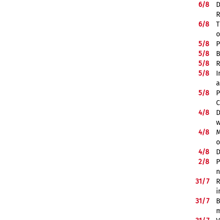
6/
8
D
R
6/
8
T
o
5/
8
P
5/
8
B
5/
8
R
5/
8
I
a
5/
8
P
C
4/
8
D
w
4/
8
M
o
4/
8
D
2/
8
P
n
31/
7
R
i
31/
7
B
m