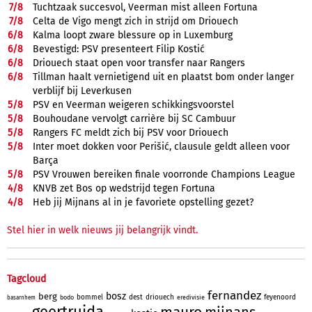
7/
8
Tuchtzaak succesvol, Veerman mist alleen Fortuna
7/
8
Celta de Vigo mengt zich in strijd om Driouech
6/
8
Kalma loopt zware blessure op in Luxemburg
6/
8
Bevestigd: PSV presenteert Filip Kostić
6/
8
Driouech staat open voor transfer naar Rangers
6/
8
Tillman haalt vernietigend uit en plaatst bom onder langer
verblijf bij Leverkusen
5/
8
PSV en Veerman weigeren schikkingsvoorstel
5/
8
Bouhoudane vervolgt carrière bij SC Cambuur
5/
8
Rangers FC meldt zich bij PSV voor Driouech
5/
8
Inter moet dokken voor Perišić, clausule geldt alleen voor
Barça
5/
8
PSV Vrouwen bereiken finale voorronde Champions League
4/
8
KNVB zet Bos op wedstrijd tegen Fortuna
4/
8
Heb jij Mijnans al in je favoriete opstelling gezet?
Stel hier in welk nieuws jij belangrijk vindt.
Tagcloud
fernandez
bosz
berg
bommel
dest
driouech
feyenoord
bodo
eredivisie
basarnhem
geertruida
mauro
mijnans