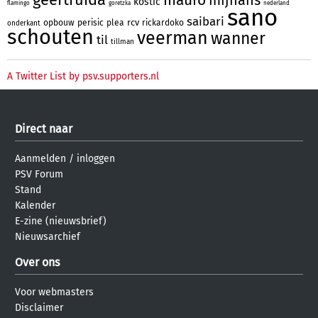
kostic
flamingo
goretzka
nederland
sano
saibari
rcv
opbouw
perisic
plea
rickardoko
onderkant
schouten
veerman
wanner
til
tillman
A Twitter List by psv.supporters.nl
Direct naar
Aanmelden
/
inloggen
PSV Forum
Stand
Kalender
E-zine (nieuwsbrief)
Nieuwsarchief
Over ons
Voor webmasters
Disclaimer