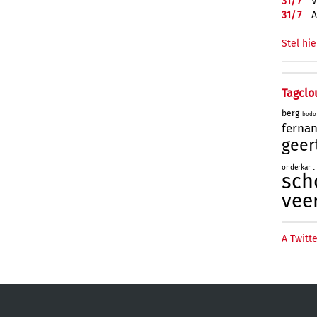
31/
7
V
31/
7
A
Stel hie
Tagclo
berg
bodo
ferna
geer
onderkant
sch
vee
A Twitte