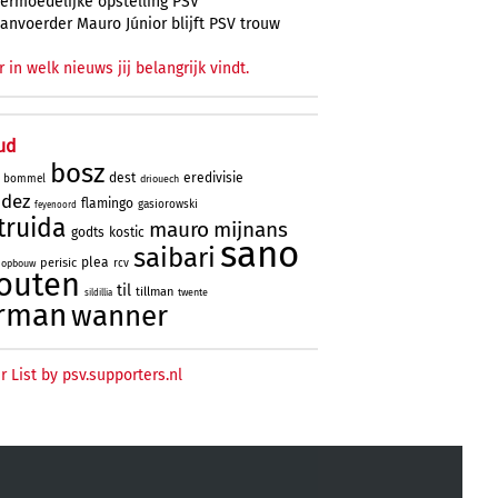
ermoedelijke opstelling PSV
anvoerder Mauro Júnior blijft PSV trouw
r in welk nieuws jij belangrijk vindt.
ud
bosz
dest
eredivisie
bommel
driouech
ndez
flamingo
gasiorowski
feyenoord
truida
mauro
mijnans
godts
kostic
sano
saibari
plea
perisic
rcv
opbouw
outen
til
tillman
twente
sildillia
rman
wanner
r List by psv.supporters.nl