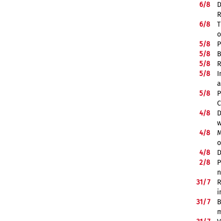
6/
8
D
R
6/
8
T
o
5/
8
P
5/
8
B
5/
8
R
5/
8
I
a
5/
8
P
C
4/
8
D
w
4/
8
M
o
4/
8
D
2/
8
P
n
31/
7
R
i
31/
7
B
m