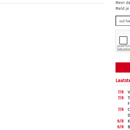
Meer da
Meld je
Laatst
7/
8
V
7/
8
T
F
7/
8
C
D
6/
8
K
6/
8
B