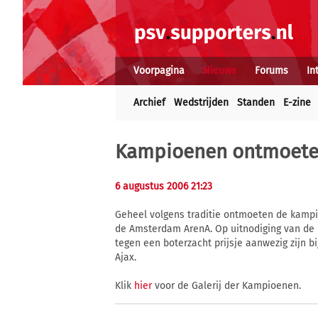
Voorpagina
Nieuws
Forums
In
Archief
Wedstrijden
Standen
E-zine
Kampioenen ontmoet
6 augustus 2006 21:23
Geheel volgens traditie ontmoeten de kampi
de Amsterdam ArenA. Op uitnodiging van d
tegen een boterzacht prijsje aanwezig zijn bi
Ajax.
Klik
hier
voor de Galerij der Kampioenen.