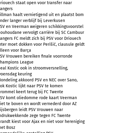
riouech staat open voor transfer naar
angers
illman haalt vernietigend uit en plaatst bom
nder langer verblijf bij Leverkusen
SV en Veerman weigeren schikkingsvoorstel
ouhoudane vervolgt carrière bij SC Cambuur
angers FC meldt zich bij PSV voor Driouech
nter moet dokken voor Perišić, clausule geldt
lleen voor Barça
SV Vrouwen bereiken finale voorronde
hampions League
eal Kostic ook in stroomversnelling,
oensdag keuring
ondeling akkoord PSV en NEC over Sano,
ok Kostic lijkt naar PSV te komen
rommel keert terug bij FC Twente
SV komt oliedomme rode kaart Veerman
iet te boven en wordt vernederd door AZ
ijsbergen leidt PSV Vrouwen naar
ndrukwekkende zege tegen FC Twente
randt kiest voor Ajax en niet voor hereniging
et Bosz