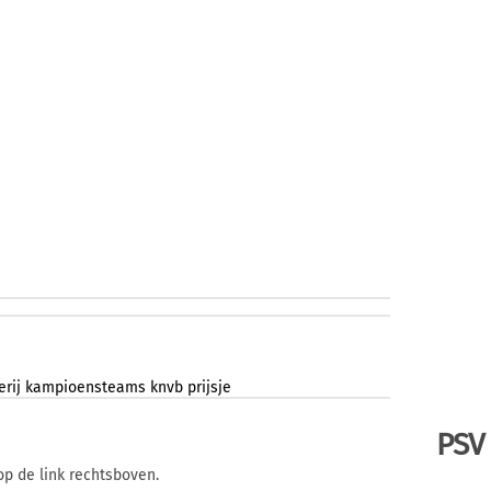
erij
kampioensteams
knvb
prijsje
PSV
op de link rechtsboven.