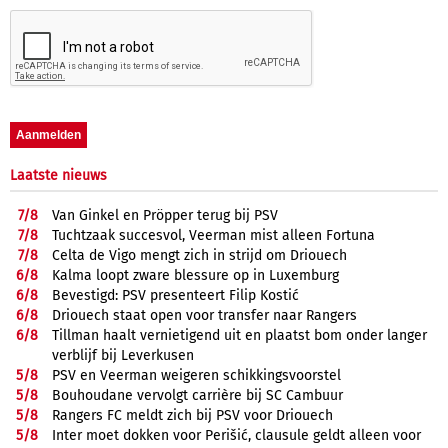
Laatste nieuws
7/
8
Van Ginkel en Pröpper terug bij PSV
7/
8
Tuchtzaak succesvol, Veerman mist alleen Fortuna
7/
8
Celta de Vigo mengt zich in strijd om Driouech
6/
8
Kalma loopt zware blessure op in Luxemburg
6/
8
Bevestigd: PSV presenteert Filip Kostić
6/
8
Driouech staat open voor transfer naar Rangers
6/
8
Tillman haalt vernietigend uit en plaatst bom onder langer
verblijf bij Leverkusen
5/
8
PSV en Veerman weigeren schikkingsvoorstel
5/
8
Bouhoudane vervolgt carrière bij SC Cambuur
5/
8
Rangers FC meldt zich bij PSV voor Driouech
5/
8
Inter moet dokken voor Perišić, clausule geldt alleen voor