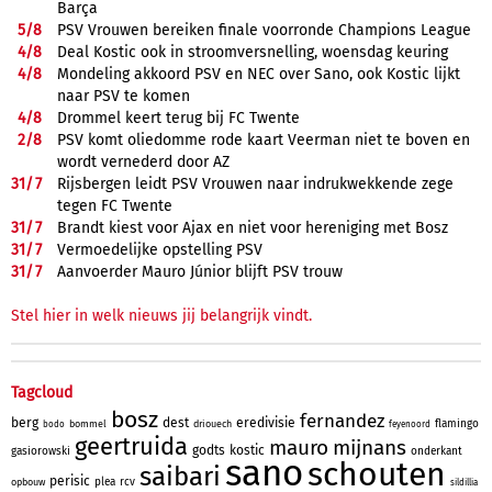
Barça
5/
8
PSV Vrouwen bereiken finale voorronde Champions League
4/
8
Deal Kostic ook in stroomversnelling, woensdag keuring
4/
8
Mondeling akkoord PSV en NEC over Sano, ook Kostic lijkt
naar PSV te komen
4/
8
Drommel keert terug bij FC Twente
2/
8
PSV komt oliedomme rode kaart Veerman niet te boven en
wordt vernederd door AZ
31/
7
Rijsbergen leidt PSV Vrouwen naar indrukwekkende zege
tegen FC Twente
31/
7
Brandt kiest voor Ajax en niet voor hereniging met Bosz
31/
7
Vermoedelijke opstelling PSV
31/
7
Aanvoerder Mauro Júnior blijft PSV trouw
Stel hier in welk nieuws jij belangrijk vindt.
Tagcloud
bosz
fernandez
berg
dest
eredivisie
flamingo
bommel
driouech
bodo
feyenoord
geertruida
mauro
mijnans
godts
kostic
gasiorowski
onderkant
sano
schouten
saibari
perisic
plea
rcv
opbouw
sildillia