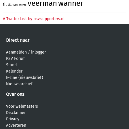
veerman
wanner
til
tillman
twente
A Twitter List by psv.supporters.nl
Direct naar
Aanmelden
/
inloggen
PSV Forum
Stand
Kalender
E-zine (nieuwsbrief)
Nieuwsarchief
Over ons
Voor webmasters
Disclaimer
Privacy
Adverteren