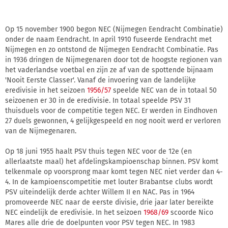
Op 15 november 1900 begon NEC (Nijmegen Eendracht Combinatie)
onder de naam Eendracht. In april 1910 fuseerde Eendracht met
Nijmegen en zo ontstond de Nijmegen Eendracht Combinatie. Pas
in 1936 dringen de Nijmegenaren door tot de hoogste regionen van
het vaderlandse voetbal en zijn ze af van de spottende bijnaam
'Nooit Eerste Classer'. Vanaf de invoering van de landelijke
eredivisie in het seizoen
1956/57
speelde NEC van de in totaal 50
seizoenen er 30 in de eredivisie. In totaal speelde PSV 31
thuisduels voor de competitie tegen NEC. Er werden in Eindhoven
27 duels gewonnen, 4 gelijkgespeeld en nog nooit werd er verloren
van de Nijmegenaren.
Op 18 juni 1955 haalt PSV thuis tegen NEC voor de 12e (en
allerlaatste maal) het afdelingskampioenschap binnen. PSV komt
telkenmale op voorsprong maar komt tegen NEC niet verder dan 4-
4. In de kampioenscompetitie met louter Brabantse clubs wordt
PSV uiteindelijk derde achter Willem II en NAC. Pas in 1964
promoveerde NEC naar de eerste divisie, drie jaar later bereikte
NEC eindelijk de eredivisie. In het seizoen
1968/69
scoorde Nico
Mares alle drie de doelpunten voor PSV tegen NEC. In 1983