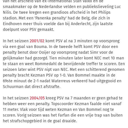
van het afscheid van ex-international Stan Valkx en de
smaakmaker op de Nederlandse velden en publiekslieveling Luc
Nilis. De twee kregen een grandioos afscheid in het Philips
stadion. Met een 'Panenka penalty' had de Belg, die zich in
Eindhoven meer thuis voelde dan bij Anderlecht, zijn laatste
doelpunt voor PSV gemaakt.
In het seizoen
2001/02
komt PSV al na 3 minuten op voorsprong
via een goal van Bouma. In de tweede helft komt PSV door een
penalty benut door Ooijer op voorsprong nadat Simr voor de
gelijkmaker had gezorgd. Tien minuten later komt NEC met 10 man
te staan en weet Rommedahl de bevrijdende treffer te scoren. Een
seizoen later wint PSV nipt van NEC. Met een schitterend genomen
penalty bracht Kezman PSV op 1-0. Van Bommel maakte in de
69ste minuut de 2-1 nadat Waterreus verkeerd had uitgegooid en
Schuurman dat direct afstrafte.
In het seizoen
2004/05
kreeg PSV na 7 maanden er geen gehad te
hebben weer een penalty. Topscoorder Kezman faalde niet vanaf
11 meter. Vlak voor tijd weten Kezman en Van Bommel nog te
scoren. Vorig seizoen was het Farfan die een vrije trap van buiten
het strafschopgebied in de goal draaide.