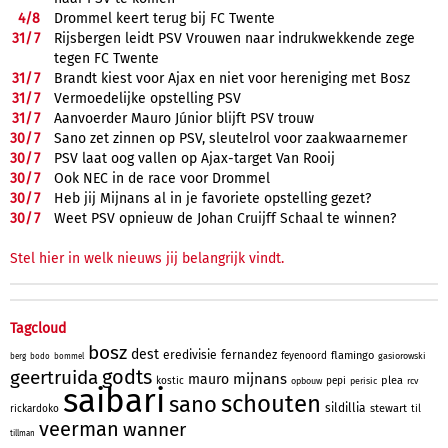
4/
8
Drommel keert terug bij FC Twente
31/
7
Rijsbergen leidt PSV Vrouwen naar indrukwekkende zege
tegen FC Twente
31/
7
Brandt kiest voor Ajax en niet voor hereniging met Bosz
31/
7
Vermoedelijke opstelling PSV
31/
7
Aanvoerder Mauro Júnior blijft PSV trouw
30/
7
Sano zet zinnen op PSV, sleutelrol voor zaakwaarnemer
30/
7
PSV laat oog vallen op Ajax-target Van Rooij
30/
7
Ook NEC in de race voor Drommel
30/
7
Heb jij Mijnans al in je favoriete opstelling gezet?
30/
7
Weet PSV opnieuw de Johan Cruijff Schaal te winnen?
Stel hier in welk nieuws jij belangrijk vindt.
Tagcloud
bosz
dest
eredivisie
fernandez
flamingo
feyenoord
gasiorowski
berg
bodo
bommel
godts
geertruida
mijnans
mauro
plea
kostic
pepi
opbouw
perisic
rcv
saibari
schouten
sano
sildillia
stewart
rickardoko
til
veerman
wanner
tillman