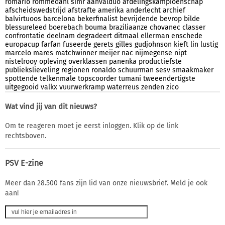
romario
rommedahl
simr
aanvalduo
afdelingskampioenschap
afscheidswedstrijd
afstrafte
amerika
anderlecht
archief
balvirtuoos
barcelona
bekerfinalist
bevrijdende
bevrop
bilde
blessureleed
boerebach
bouma
braziliaanze
chovanec
classer
confrontatie
deelnam
degradeert
ditmaal
ellerman
enschede
europacup
farfan
fuseerde
gerets
gilles
gudjohnson
kieft
lin
lustig
marcelo
mares
matchwinner
meijer
nac
nijmegense
nipt
nistelrooy
opleving
overklassen
panenka
productiefste
publiekslieveling
regionen
ronaldo
schuurman
sesv
smaakmaker
spottende
telkenmale
topscoorder
tumani
tweeendertigste
uitgegooid
valkx
vuurwerkramp
waterreus
zenden
zico
Wat vind jij van dit nieuws?
Om te reageren moet je eerst inloggen. Klik op de link
rechtsboven.
PSV E-zine
Meer dan 28.500 fans zijn lid van onze nieuwsbrief. Meld je ook
aan!