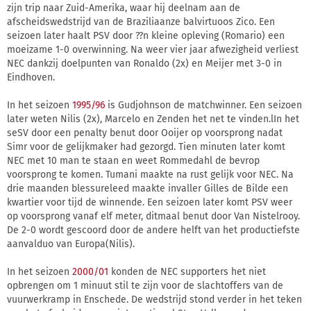
zijn trip naar Zuid-Amerika, waar hij deelnam aan de
afscheidswedstrijd van de Braziliaanze balvirtuoos Zico. Een
seizoen later haalt PSV door ??n kleine opleving (Romario) een
moeizame 1-0 overwinning. Na weer vier jaar afwezigheid verliest
NEC dankzij doelpunten van Ronaldo (2x) en Meijer met 3-0 in
Eindhoven.
In het seizoen
1995/96
is Gudjohnson de matchwinner. Een seizoen
later weten Nilis (2x), Marcelo en Zenden het net te vinden.lIn het
seSV door een penalty benut door Ooijer op voorsprong nadat
Simr voor de gelijkmaker had gezorgd. Tien minuten later komt
NEC met 10 man te staan en weet Rommedahl de bevrop
voorsprong te komen. Tumani maakte na rust gelijk voor NEC. Na
drie maanden blessureleed maakte invaller Gilles de Bilde een
kwartier voor tijd de winnende. Een seizoen later komt PSV weer
op voorsprong vanaf elf meter, ditmaal benut door Van Nistelrooy.
De 2-0 wordt gescoord door de andere helft van het productiefste
aanvalduo van Europa(Nilis).
In het seizoen
2000/01
konden de NEC supporters het niet
opbrengen om 1 minuut stil te zijn voor de slachtoffers van de
vuurwerkramp in Enschede. De wedstrijd stond verder in het teken