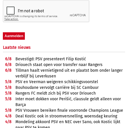
Laatste nieuws
6/
8
Bevestigd: PSV presenteert Filip Kostić
6/
8
Driouech staat open voor transfer naar Rangers
6/
8
Tillman haalt vernietigend uit en plaatst bom onder langer
verblijf bij Leverkusen
5/
8
PSV en Veerman weigeren schikkingsvoorstel
5/
8
Bouhoudane vervolgt carrière bij SC Cambuur
5/
8
Rangers FC meldt zich bij PSV voor Driouech
5/
8
Inter moet dokken voor Perišić, clausule geldt alleen voor
Barça
5/
8
PSV Vrouwen bereiken finale voorronde Champions League
4/
8
Deal Kostic ook in stroomversnelling, woensdag keuring
4/
8
Mondeling akkoord PSV en NEC over Sano, ook Kostic lijkt
naar PSV te komen