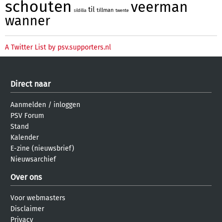
schouten
veerman
til
tillman
twente
sildillia
wanner
A Twitter List by psv.supporters.nl
Direct naar
Aanmelden
/
inloggen
PSV Forum
Stand
Kalender
E-zine (nieuwsbrief)
Nieuwsarchief
Over ons
Voor webmasters
Disclaimer
Privacy