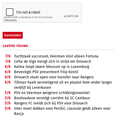
Laatste nieuws
7/
8
Tuchtzaak succesvol, Veerman mist alleen Fortuna
7/
8
Celta de Vigo mengt zich in strijd om Driouech
6/
8
Kalma loopt zware blessure op in Luxemburg
6/
8
Bevestigd: PSV presenteert Filip Kostić
6/
8
Driouech staat open voor transfer naar Rangers
6/
8
Tillman haalt vernietigend uit en plaatst bom onder langer
verblijf bij Leverkusen
5/
8
PSV en Veerman weigeren schikkingsvoorstel
5/
8
Bouhoudane vervolgt carrière bij SC Cambuur
5/
8
Rangers FC meldt zich bij PSV voor Driouech
5/
8
Inter moet dokken voor Perišić, clausule geldt alleen voor
Barça