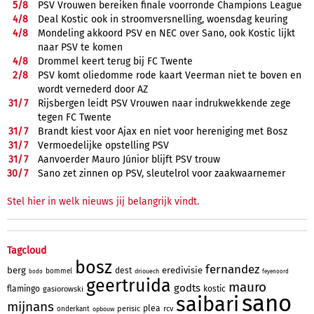
5/
8
PSV Vrouwen bereiken finale voorronde Champions League
4/
8
Deal Kostic ook in stroomversnelling, woensdag keuring
4/
8
Mondeling akkoord PSV en NEC over Sano, ook Kostic lijkt
naar PSV te komen
4/
8
Drommel keert terug bij FC Twente
2/
8
PSV komt oliedomme rode kaart Veerman niet te boven en
wordt vernederd door AZ
31/
7
Rijsbergen leidt PSV Vrouwen naar indrukwekkende zege
tegen FC Twente
31/
7
Brandt kiest voor Ajax en niet voor hereniging met Bosz
31/
7
Vermoedelijke opstelling PSV
31/
7
Aanvoerder Mauro Júnior blijft PSV trouw
30/
7
Sano zet zinnen op PSV, sleutelrol voor zaakwaarnemer
Stel hier in welk nieuws jij belangrijk vindt.
Tagcloud
bosz
fernandez
berg
eredivisie
dest
bommel
driouech
bodo
feyenoord
geertruida
mauro
godts
flamingo
kostic
gasiorowski
sano
saibari
mijnans
plea
perisic
rcv
onderkant
opbouw