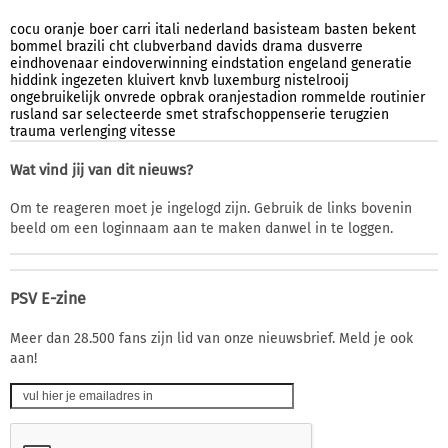
cocu
oranje
boer
carri
itali
nederland
basisteam
basten
bekent
bommel
brazili
cht
clubverband
davids
drama
dusverre
eindhovenaar
eindoverwinning
eindstation
engeland
generatie
hiddink
ingezeten
kluivert
knvb
luxemburg
nistelrooij
ongebruikelijk
onvrede
opbrak
oranjestadion
rommelde
routinier
rusland
sar
selecteerde
smet
strafschoppenserie
terugzien
trauma
verlenging
vitesse
Wat vind jij van dit nieuws?
Om te reageren moet je ingelogd zijn. Gebruik de links bovenin
beeld om een loginnaam aan te maken danwel in te loggen.
PSV E-zine
Meer dan 28.500 fans zijn lid van onze nieuwsbrief. Meld je ook
aan!