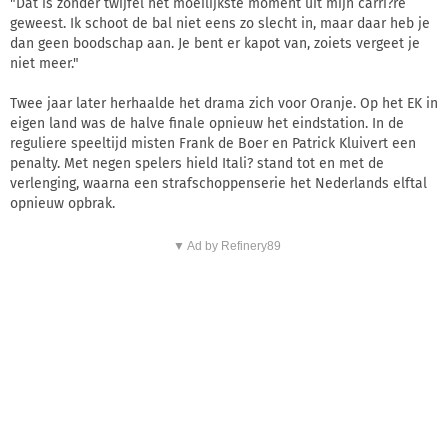
"Dat is zonder twijfel het moeilijkste moment uit mijn carri?re
geweest. Ik schoot de bal niet eens zo slecht in, maar daar heb je
dan geen boodschap aan. Je bent er kapot van, zoiets vergeet je
niet meer."
Twee jaar later herhaalde het drama zich voor Oranje. Op het EK in
eigen land was de halve finale opnieuw het eindstation. In de
reguliere speeltijd misten Frank de Boer en Patrick Kluivert een
penalty. Met negen spelers hield Itali? stand tot en met de
verlenging, waarna een strafschoppenserie het Nederlands elftal
opnieuw opbrak.
▼ Ad by Refinery89