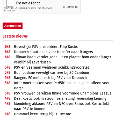
Laatste nieuws
6/
8
Bevestigd: PSV presenteert Filip Kostić
6/
8
Driouech staat open voor transfer naar Rangers
6/
8
Tillman haalt vernietigend uit en plaatst bom onder langer
verblijf bij Leverkusen
5/
8
PSV en Veerman weigeren schikkingsvoorstel
5/
8
Bouhoudane vervolgt carrière bij SC Cambuur
5/
8
Rangers FC meldt zich bij PSV voor Driouech
5/
8
Inter moet dokken voor Perišić, clausule geldt alleen voor
Barça
5/
8
PSV Vrouwen bereiken finale voorronde Champions League
4/
8
Deal Kostic ook in stroomversnelling, woensdag keuring
4/
8
Mondeling akkoord PSV en NEC over Sano, ook Kostic lijkt
naar PSV te komen
4/
8
Drommel keert terug bij FC Twente