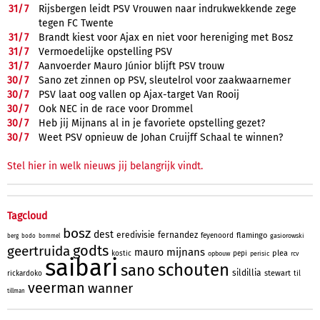
31/
7
Rijsbergen leidt PSV Vrouwen naar indrukwekkende zege
tegen FC Twente
31/
7
Brandt kiest voor Ajax en niet voor hereniging met Bosz
31/
7
Vermoedelijke opstelling PSV
31/
7
Aanvoerder Mauro Júnior blijft PSV trouw
30/
7
Sano zet zinnen op PSV, sleutelrol voor zaakwaarnemer
30/
7
PSV laat oog vallen op Ajax-target Van Rooij
30/
7
Ook NEC in de race voor Drommel
30/
7
Heb jij Mijnans al in je favoriete opstelling gezet?
30/
7
Weet PSV opnieuw de Johan Cruijff Schaal te winnen?
Stel hier in welk nieuws jij belangrijk vindt.
Tagcloud
bosz
dest
eredivisie
fernandez
flamingo
feyenoord
gasiorowski
berg
bodo
bommel
godts
geertruida
mijnans
mauro
plea
kostic
pepi
opbouw
perisic
rcv
saibari
schouten
sano
sildillia
stewart
rickardoko
til
veerman
wanner
tillman