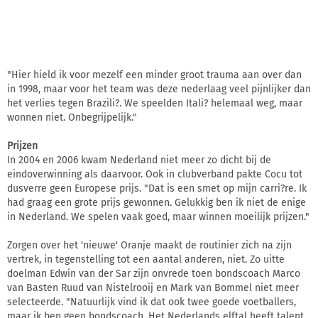
"Hier hield ik voor mezelf een minder groot trauma aan over dan
in 1998, maar voor het team was deze nederlaag veel pijnlijker dan
het verlies tegen Brazili?. We speelden Itali? helemaal weg, maar
wonnen niet. Onbegrijpelijk."
Prijzen
In 2004 en 2006 kwam Nederland niet meer zo dicht bij de
eindoverwinning als daarvoor. Ook in clubverband pakte Cocu tot
dusverre geen Europese prijs. "Dat is een smet op mijn carri?re. Ik
had graag een grote prijs gewonnen. Gelukkig ben ik niet de enige
in Nederland. We spelen vaak goed, maar winnen moeilijk prijzen."
Zorgen over het 'nieuwe' Oranje maakt de routinier zich na zijn
vertrek, in tegenstelling tot een aantal anderen, niet. Zo uitte
doelman Edwin van der Sar zijn onvrede toen bondscoach Marco
van Basten Ruud van Nistelrooij en Mark van Bommel niet meer
selecteerde. "Natuurlijk vind ik dat ook twee goede voetballers,
maar ik ben geen bondscoach. Het Nederlands elftal heeft talent