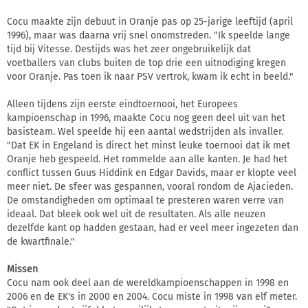
Cocu maakte zijn debuut in Oranje pas op 25-jarige leeftijd (april
1996), maar was daarna vrij snel onomstreden. "Ik speelde lange
tijd bij Vitesse. Destijds was het zeer ongebruikelijk dat
voetballers van clubs buiten de top drie een uitnodiging kregen
voor Oranje. Pas toen ik naar PSV vertrok, kwam ik echt in beeld."
Alleen tijdens zijn eerste eindtoernooi, het Europees
kampioenschap in 1996, maakte Cocu nog geen deel uit van het
basisteam. Wel speelde hij een aantal wedstrijden als invaller.
"Dat EK in Engeland is direct het minst leuke toernooi dat ik met
Oranje heb gespeeld. Het rommelde aan alle kanten. Je had het
conflict tussen Guus Hiddink en Edgar Davids, maar er klopte veel
meer niet. De sfeer was gespannen, vooral rondom de Ajacieden.
De omstandigheden om optimaal te presteren waren verre van
ideaal. Dat bleek ook wel uit de resultaten. Als alle neuzen
dezelfde kant op hadden gestaan, had er veel meer ingezeten dan
de kwartfinale."
Missen
Cocu nam ook deel aan de wereldkampioenschappen in 1998 en
2006 en de EK's in 2000 en 2004. Cocu miste in 1998 van elf meter.