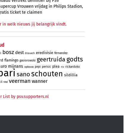
Boadu vertrekt definitief bij PSV
Supercup Vrouwen vrijdag in Philips Stadion,
gratis ticket te claimen
r in welk nieuws jij belangrijk vindt.
ud
bosz
dest
eredivisie
fernandez
l
driouech
godts
geertruida
rd
flamingo
gasiorowski
uro
mijnans
plea
pepi
perisic
rickardoko
opbouw
rcv
bari
schouten
sano
sildillia
veerman
wanner
til
titel
r List by psv.supporters.nl