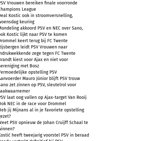
PSV Vrouwen bereiken finale voorronde
Champions League
Deal Kostic ook in stroomversnelling,
woensdag keuring
Mondeling akkoord PSV en NEC over Sano,
ook Kostic lijkt naar PSV te komen
Drommel keert terug bij FC Twente
Rijsbergen leidt PSV Vrouwen naar
indrukwekkende zege tegen FC Twente
Brandt kiest voor Ajax en niet voor
hereniging met Bosz
Vermoedelijke opstelling PSV
Aanvoerder Mauro Júnior blijft PSV trouw
Sano zet zinnen op PSV, sleutelrol voor
zaakwaarnemer
PSV laat oog vallen op Ajax-target Van Rooij
Ook NEC in de race voor Drommel
Heb jij Mijnans al in je favoriete opstelling
gezet?
Weet PSV opnieuw de Johan Cruijff Schaal te
winnen?
Kostić heeft tweejarig voorstel PSV in beraad