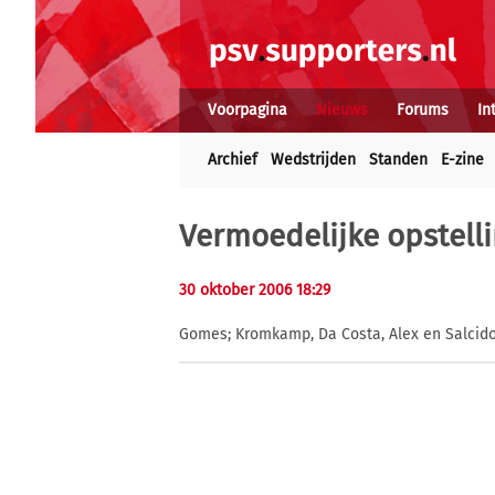
Voorpagina
Nieuws
Forums
In
Archief
Wedstrijden
Standen
E-zine
Vermoedelijke opstell
30 oktober 2006 18:29
Gomes; Kromkamp, Da Costa, Alex en Salcido;