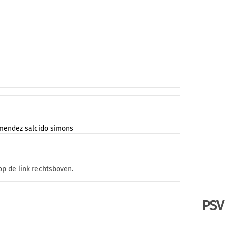
mendez
salcido
simons
op de link rechtsboven.
PSV