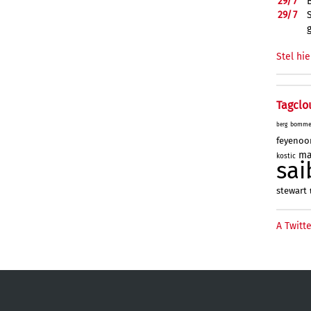
29/
7
29/
7
Stel hie
Tagclo
bomme
berg
feyenoo
ma
kostic
sai
stewart
A Twitte