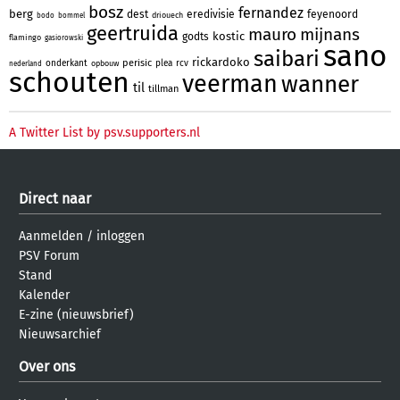
bosz
fernandez
berg
dest
eredivisie
feyenoord
driouech
bodo
bommel
geertruida
mauro
mijnans
kostic
godts
flamingo
gasiorowski
sano
saibari
rickardoko
perisic
onderkant
plea
rcv
opbouw
nederland
schouten
veerman
wanner
til
tillman
A Twitter List by psv.supporters.nl
Direct naar
Aanmelden
/
inloggen
PSV Forum
Stand
Kalender
E-zine (nieuwsbrief)
Nieuwsarchief
Over ons