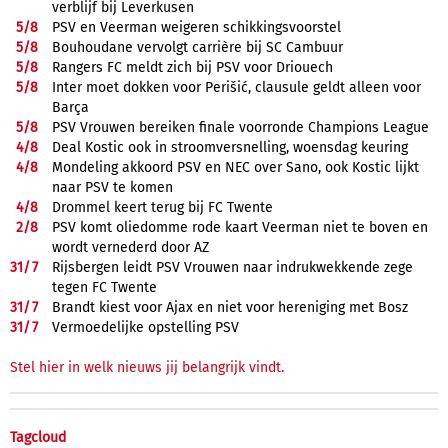
verblijf bij Leverkusen
5/
8
PSV en Veerman weigeren schikkingsvoorstel
5/
8
Bouhoudane vervolgt carrière bij SC Cambuur
5/
8
Rangers FC meldt zich bij PSV voor Driouech
5/
8
Inter moet dokken voor Perišić, clausule geldt alleen voor
Barça
5/
8
PSV Vrouwen bereiken finale voorronde Champions League
4/
8
Deal Kostic ook in stroomversnelling, woensdag keuring
4/
8
Mondeling akkoord PSV en NEC over Sano, ook Kostic lijkt
naar PSV te komen
4/
8
Drommel keert terug bij FC Twente
2/
8
PSV komt oliedomme rode kaart Veerman niet te boven en
wordt vernederd door AZ
31/
7
Rijsbergen leidt PSV Vrouwen naar indrukwekkende zege
tegen FC Twente
31/
7
Brandt kiest voor Ajax en niet voor hereniging met Bosz
31/
7
Vermoedelijke opstelling PSV
Stel hier in welk nieuws jij belangrijk vindt.
Tagcloud