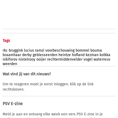
Tags
rkc
bruggink
lucius
ramzi
voorbeschouwing
bommel
bouma
braamhaar
derby
geblesseerden
heintze
hofland
kezman
kolkka
nikiforov
nistelrooy
ooijer
rechtermiddenvelder
vogel
waterreus
weerden
Wat vind jij van dit nieuws?
Om te reageren moet je eerst inloggen. Klik op de link
rechtsboven.
PSV E-zine
Meld je aan en ontvang elke week een vers PSV E-zine in je