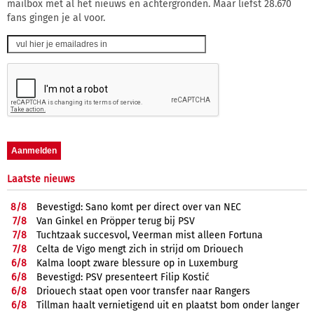
mailbox met al het nieuws en achtergronden. Maar liefst 28.670
fans gingen je al voor.
Laatste nieuws
8/
8
Bevestigd: Sano komt per direct over van NEC
7/
8
Van Ginkel en Pröpper terug bij PSV
7/
8
Tuchtzaak succesvol, Veerman mist alleen Fortuna
7/
8
Celta de Vigo mengt zich in strijd om Driouech
6/
8
Kalma loopt zware blessure op in Luxemburg
6/
8
Bevestigd: PSV presenteert Filip Kostić
6/
8
Driouech staat open voor transfer naar Rangers
6/
8
Tillman haalt vernietigend uit en plaatst bom onder langer