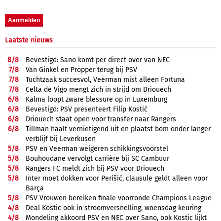
Laatste nieuws
8/
8
Bevestigd: Sano komt per direct over van NEC
7/
8
Van Ginkel en Pröpper terug bij PSV
7/
8
Tuchtzaak succesvol, Veerman mist alleen Fortuna
7/
8
Celta de Vigo mengt zich in strijd om Driouech
6/
8
Kalma loopt zware blessure op in Luxemburg
6/
8
Bevestigd: PSV presenteert Filip Kostić
6/
8
Driouech staat open voor transfer naar Rangers
6/
8
Tillman haalt vernietigend uit en plaatst bom onder langer
verblijf bij Leverkusen
5/
8
PSV en Veerman weigeren schikkingsvoorstel
5/
8
Bouhoudane vervolgt carrière bij SC Cambuur
5/
8
Rangers FC meldt zich bij PSV voor Driouech
5/
8
Inter moet dokken voor Perišić, clausule geldt alleen voor
Barça
5/
8
PSV Vrouwen bereiken finale voorronde Champions League
4/
8
Deal Kostic ook in stroomversnelling, woensdag keuring
4/
8
Mondeling akkoord PSV en NEC over Sano, ook Kostic lijkt