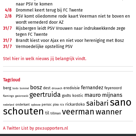
naar PSV te komen
4/
8
Drommel keert terug bij FC Twente
2/
8
PSV komt oliedomme rode kaart Veerman niet te boven en
wordt vernederd door AZ
31/
7
Rijsbergen leidt PSV Vrouwen naar indrukwekkende zege
tegen FC Twente
31/
7
Brandt kiest voor Ajax en niet voor hereniging met Bosz
31/
7
Vermoedelijke opstelling PSV
Stel hier in welk nieuws jij belangrijk vindt.
Tagcloud
bosz
fernandez
berg
dest
eredivisie
feyenoord
driouech
bodo
bommel
geertruida
mauro
mijnans
kostic
godts
flamingo
gasiorowski
sano
saibari
rickardoko
perisic
onderkant
plea
rcv
opbouw
nederland
schouten
veerman
wanner
til
tillman
A Twitter List by psv.supporters.nl