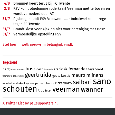
4/
8
Drommel keert terug bij FC Twente
2/
8
PSV komt oliedomme rode kaart Veerman niet te boven en
wordt vernederd door AZ
31/
7
Rijsbergen leidt PSV Vrouwen naar indrukwekkende zege
tegen FC Twente
31/
7
Brandt kiest voor Ajax en niet voor hereniging met Bosz
31/
7
Vermoedelijke opstelling PSV
Stel hier in welk nieuws jij belangrijk vindt.
Tagcloud
bosz
fernandez
berg
dest
eredivisie
feyenoord
driouech
bodo
bommel
geertruida
mauro
mijnans
kostic
godts
flamingo
gasiorowski
sano
saibari
rickardoko
perisic
onderkant
plea
rcv
opbouw
nederland
schouten
veerman
wanner
til
tillman
A Twitter List by psv.supporters.nl