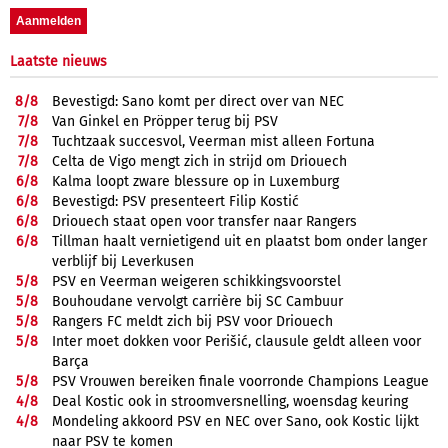
Laatste nieuws
8/
8
Bevestigd: Sano komt per direct over van NEC
7/
8
Van Ginkel en Pröpper terug bij PSV
7/
8
Tuchtzaak succesvol, Veerman mist alleen Fortuna
7/
8
Celta de Vigo mengt zich in strijd om Driouech
6/
8
Kalma loopt zware blessure op in Luxemburg
6/
8
Bevestigd: PSV presenteert Filip Kostić
6/
8
Driouech staat open voor transfer naar Rangers
6/
8
Tillman haalt vernietigend uit en plaatst bom onder langer
verblijf bij Leverkusen
5/
8
PSV en Veerman weigeren schikkingsvoorstel
5/
8
Bouhoudane vervolgt carrière bij SC Cambuur
5/
8
Rangers FC meldt zich bij PSV voor Driouech
5/
8
Inter moet dokken voor Perišić, clausule geldt alleen voor
Barça
5/
8
PSV Vrouwen bereiken finale voorronde Champions League
4/
8
Deal Kostic ook in stroomversnelling, woensdag keuring
4/
8
Mondeling akkoord PSV en NEC over Sano, ook Kostic lijkt
naar PSV te komen