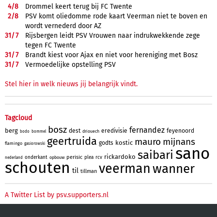
4/
8
Drommel keert terug bij FC Twente
2/
8
PSV komt oliedomme rode kaart Veerman niet te boven en
wordt vernederd door AZ
31/
7
Rijsbergen leidt PSV Vrouwen naar indrukwekkende zege
tegen FC Twente
31/
7
Brandt kiest voor Ajax en niet voor hereniging met Bosz
31/
7
Vermoedelijke opstelling PSV
Stel hier in welk nieuws jij belangrijk vindt.
Tagcloud
bosz
fernandez
berg
dest
eredivisie
feyenoord
driouech
bodo
bommel
geertruida
mauro
mijnans
kostic
godts
flamingo
gasiorowski
sano
saibari
rickardoko
perisic
onderkant
plea
rcv
opbouw
nederland
schouten
veerman
wanner
til
tillman
A Twitter List by psv.supporters.nl