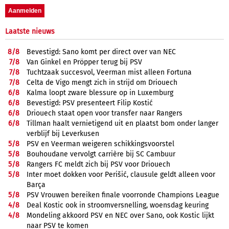
Laatste nieuws
8/
8
Bevestigd: Sano komt per direct over van NEC
7/
8
Van Ginkel en Pröpper terug bij PSV
7/
8
Tuchtzaak succesvol, Veerman mist alleen Fortuna
7/
8
Celta de Vigo mengt zich in strijd om Driouech
6/
8
Kalma loopt zware blessure op in Luxemburg
6/
8
Bevestigd: PSV presenteert Filip Kostić
6/
8
Driouech staat open voor transfer naar Rangers
6/
8
Tillman haalt vernietigend uit en plaatst bom onder langer
verblijf bij Leverkusen
5/
8
PSV en Veerman weigeren schikkingsvoorstel
5/
8
Bouhoudane vervolgt carrière bij SC Cambuur
5/
8
Rangers FC meldt zich bij PSV voor Driouech
5/
8
Inter moet dokken voor Perišić, clausule geldt alleen voor
Barça
5/
8
PSV Vrouwen bereiken finale voorronde Champions League
4/
8
Deal Kostic ook in stroomversnelling, woensdag keuring
4/
8
Mondeling akkoord PSV en NEC over Sano, ook Kostic lijkt
naar PSV te komen