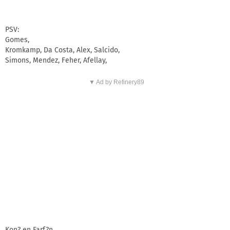
PSV:
Gomes,
Kromkamp, Da Costa, Alex, Salcido,
Simons, Mendez, Feher, Afellay,
▼ Ad by Refinery89
Kon? en Farf?n.