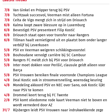
Laatste nieuws
7/
8
Van Ginkel en Pröpper terug bij PSV
7/
8
Tuchtzaak succesvol, Veerman mist alleen Fortuna
7/
8
Celta de Vigo mengt zich in strijd om Driouech
6/
8
Kalma loopt zware blessure op in Luxemburg
6/
8
Bevestigd: PSV presenteert Filip Kostić
6/
8
Driouech staat open voor transfer naar Rangers
6/
8
Tillman haalt vernietigend uit en plaatst bom onder langer
verblijf bij Leverkusen
5/
8
PSV en Veerman weigeren schikkingsvoorstel
5/
8
Bouhoudane vervolgt carrière bij SC Cambuur
5/
8
Rangers FC meldt zich bij PSV voor Driouech
5/
8
Inter moet dokken voor Perišić, clausule geldt alleen voor
Barça
5/
8
PSV Vrouwen bereiken finale voorronde Champions League
4/
8
Deal Kostic ook in stroomversnelling, woensdag keuring
4/
8
Mondeling akkoord PSV en NEC over Sano, ook Kostic lijkt
naar PSV te komen
4/
8
Drommel keert terug bij FC Twente
2/
8
PSV komt oliedomme rode kaart Veerman niet te boven en
wordt vernederd door AZ
31/
7
Rijsbergen leidt PSV Vrouwen naar indrukwekkende zege