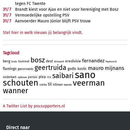
tegen FC Twente
31/
7
Brandt kiest voor Ajax en niet voor hereniging met Bosz
31/
7
Vermoedelijke opstelling PSV
31/
7
Aanvoerder Mauro Júnior blijft PSV trouw
Stel hier in welk nieuws jij belangrijk vindt.
Tagcloud
bosz
fernandez
berg
dest
eredivisie
bommel
driouech
bodo
feyenoord
geertruida
mauro
mijnans
flamingo
godts
kostic
gasiorowski
sano
saibari
plea
perisic
onderkant
rcv
opbouw
schouten
veerman
til
tillman
twente
sildillia
wanner
A Twitter List by psv.supporters.nl
Direct naar