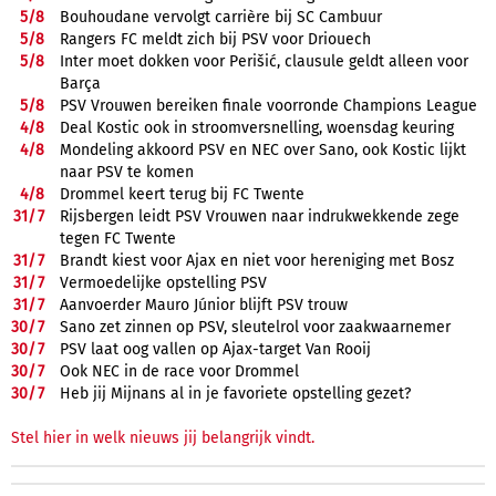
5/
8
Bouhoudane vervolgt carrière bij SC Cambuur
5/
8
Rangers FC meldt zich bij PSV voor Driouech
5/
8
Inter moet dokken voor Perišić, clausule geldt alleen voor
Barça
5/
8
PSV Vrouwen bereiken finale voorronde Champions League
4/
8
Deal Kostic ook in stroomversnelling, woensdag keuring
4/
8
Mondeling akkoord PSV en NEC over Sano, ook Kostic lijkt
naar PSV te komen
4/
8
Drommel keert terug bij FC Twente
31/
7
Rijsbergen leidt PSV Vrouwen naar indrukwekkende zege
tegen FC Twente
31/
7
Brandt kiest voor Ajax en niet voor hereniging met Bosz
31/
7
Vermoedelijke opstelling PSV
31/
7
Aanvoerder Mauro Júnior blijft PSV trouw
30/
7
Sano zet zinnen op PSV, sleutelrol voor zaakwaarnemer
30/
7
PSV laat oog vallen op Ajax-target Van Rooij
30/
7
Ook NEC in de race voor Drommel
30/
7
Heb jij Mijnans al in je favoriete opstelling gezet?
Stel hier in welk nieuws jij belangrijk vindt.