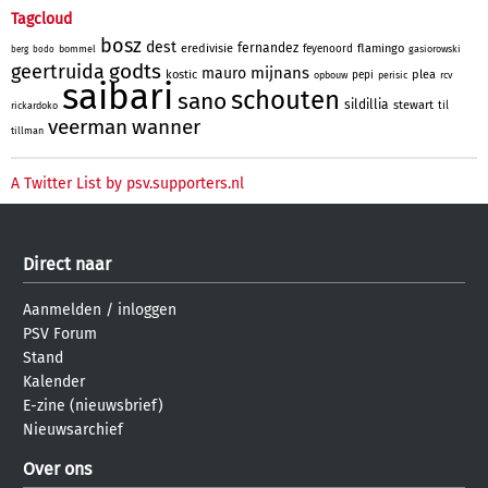
Tagcloud
bosz
dest
fernandez
eredivisie
flamingo
feyenoord
bommel
gasiorowski
berg
bodo
godts
geertruida
mijnans
mauro
kostic
plea
pepi
opbouw
perisic
rcv
saibari
schouten
sano
sildillia
stewart
til
rickardoko
veerman
wanner
tillman
A Twitter List by psv.supporters.nl
Direct naar
Aanmelden
/
inloggen
PSV Forum
Stand
Kalender
E-zine (nieuwsbrief)
Nieuwsarchief
Over ons