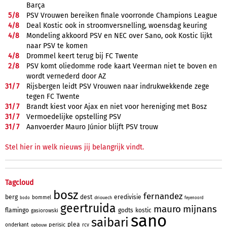
Barça
5/
8
PSV Vrouwen bereiken finale voorronde Champions League
4/
8
Deal Kostic ook in stroomversnelling, woensdag keuring
4/
8
Mondeling akkoord PSV en NEC over Sano, ook Kostic lijkt
naar PSV te komen
4/
8
Drommel keert terug bij FC Twente
2/
8
PSV komt oliedomme rode kaart Veerman niet te boven en
wordt vernederd door AZ
31/
7
Rijsbergen leidt PSV Vrouwen naar indrukwekkende zege
tegen FC Twente
31/
7
Brandt kiest voor Ajax en niet voor hereniging met Bosz
31/
7
Vermoedelijke opstelling PSV
31/
7
Aanvoerder Mauro Júnior blijft PSV trouw
Stel hier in welk nieuws jij belangrijk vindt.
Tagcloud
bosz
fernandez
berg
dest
eredivisie
bommel
driouech
bodo
feyenoord
geertruida
mauro
mijnans
flamingo
godts
kostic
gasiorowski
sano
saibari
plea
perisic
onderkant
rcv
opbouw