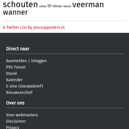
schouten
veerman
til
tillman
twente
sildillia
wanner
A Twitter List by psv.supporters.nl
Direct naar
Aanmelden
/
inloggen
PSV Forum
Stand
Kalender
E-zine (nieuwsbrief)
Nieuwsarchief
Over ons
Voor webmasters
Disclaimer
Privacy