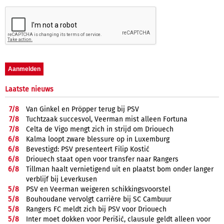
Laatste nieuws
7/
8
Van Ginkel en Pröpper terug bij PSV
7/
8
Tuchtzaak succesvol, Veerman mist alleen Fortuna
7/
8
Celta de Vigo mengt zich in strijd om Driouech
6/
8
Kalma loopt zware blessure op in Luxemburg
6/
8
Bevestigd: PSV presenteert Filip Kostić
6/
8
Driouech staat open voor transfer naar Rangers
6/
8
Tillman haalt vernietigend uit en plaatst bom onder langer
verblijf bij Leverkusen
5/
8
PSV en Veerman weigeren schikkingsvoorstel
5/
8
Bouhoudane vervolgt carrière bij SC Cambuur
5/
8
Rangers FC meldt zich bij PSV voor Driouech
5/
8
Inter moet dokken voor Perišić, clausule geldt alleen voor