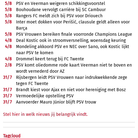
5/
8
PSV en Veerman weigeren schikkingsvoorstel
5/
8
Bouhoudane vervolgt carrière bij SC Cambuur
5/
8
Rangers FC meldt zich bij PSV voor Driouech
5/
8
Inter moet dokken voor Perišić, clausule geldt alleen voor
Barça
5/
8
PSV Vrouwen bereiken finale voorronde Champions League
4/
8
Deal Kostic ook in stroomversnelling, woensdag keuring
4/
8
Mondeling akkoord PSV en NEC over Sano, ook Kostic lijkt
naar PSV te komen
4/
8
Drommel keert terug bij FC Twente
2/
8
PSV komt oliedomme rode kaart Veerman niet te boven en
wordt vernederd door AZ
31/
7
Rijsbergen leidt PSV Vrouwen naar indrukwekkende zege
tegen FC Twente
31/
7
Brandt kiest voor Ajax en niet voor hereniging met Bosz
31/
7
Vermoedelijke opstelling PSV
31/
7
Aanvoerder Mauro Júnior blijft PSV trouw
Stel hier in welk nieuws jij belangrijk vindt.
Tagcloud