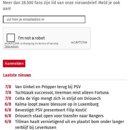
Meer dan 28.500 fans zijn lid van onze nieuwsbrief. Meld je ook
aan!
Laatste nieuws
7/
8
Van Ginkel en Pröpper terug bij PSV
7/
8
Tuchtzaak succesvol, Veerman mist alleen Fortuna
7/
8
Celta de Vigo mengt zich in strijd om Driouech
6/
8
Kalma loopt zware blessure op in Luxemburg
6/
8
Bevestigd: PSV presenteert Filip Kostić
6/
8
Driouech staat open voor transfer naar Rangers
6/
8
Tillman haalt vernietigend uit en plaatst bom onder langer
verblijf bij Leverkusen