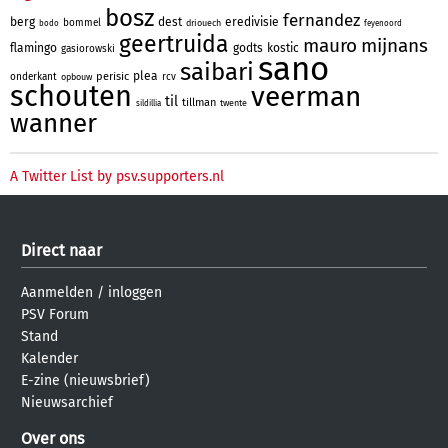
bosz
fernandez
berg
dest
eredivisie
bommel
driouech
bodo
feyenoord
geertruida
mauro
mijnans
flamingo
godts
kostic
gasiorowski
sano
saibari
plea
perisic
onderkant
rcv
opbouw
schouten
veerman
til
tillman
twente
sildillia
wanner
A Twitter List by psv.supporters.nl
Direct naar
Aanmelden
/
inloggen
PSV Forum
Stand
Kalender
E-zine (nieuwsbrief)
Nieuwsarchief
Over ons