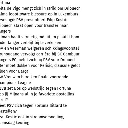
ortuna
lta de Vigo mengt zich in strijd om Driouech
alma loopt zware blessure op in Luxemburg
vestigd: PSV presenteert Filip Kostić
riouech staat open voor transfer naar
angers
llman haalt vernietigend uit en plaatst bom
der langer verblijf bij Leverkusen
SV en Veerman weigeren schikkingsvoorstel
ouhoudane vervolgt carrière bij SC Cambuur
angers FC meldt zich bij PSV voor Driouech
ter moet dokken voor Perišić, clausule geldt
lleen voor Barça
SV Vrouwen bereiken finale voorronde
hampions League
NVB zet Bos op wedstrijd tegen Fortuna
b jij Mijnans al in je favoriete opstelling
ezet?
et PSV zich tegen Fortuna Sittard te
rstellen?
al Kostic ook in stroomversnelling,
oensdag keuring