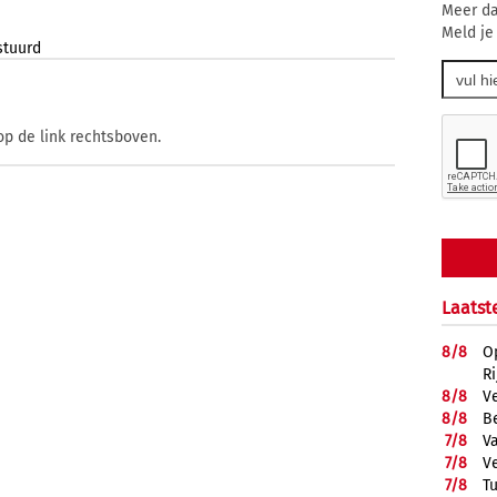
Meer da
Meld je
stuurd
op de link rechtsboven.
Laatst
8/
8
O
R
8/
8
V
8/
8
B
7/
8
Va
7/
8
V
7/
8
T