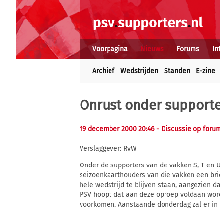
Voorpagina
Nieuws
Forums
In
Archief
Wedstrijden
Standen
E-zine
Onrust onder supporte
19 december 2000 20:46
- Discussie op foru
Verslaggever: RvW
Onder de supporters van de vakken S, T en U
seizoenkaarthouders van die vakken een brie
hele wedstrijd te blijven staan, aangezien 
PSV hoopt dat aan deze oproep voldaan wor
voorkomen. Aanstaande donderdag zal er in 