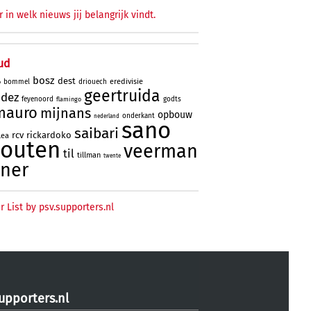
r in welk nieuws jij belangrijk vindt.
ud
bosz
dest
eredivisie
bommel
driouech
o
geertruida
ndez
feyenoord
godts
flamingo
mauro
mijnans
opbouw
onderkant
nederland
sano
saibari
rcv
rickardoko
lea
houten
veerman
til
tillman
twente
ner
r List by psv.supporters.nl
upporters.nl