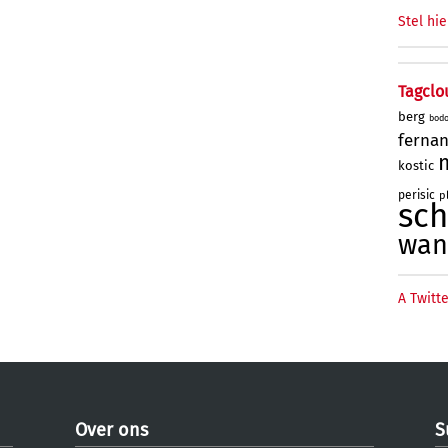
Stel hie
Tagclo
berg
bod
ferna
kostic
perisic
p
sc
wan
A Twitte
Over ons
S