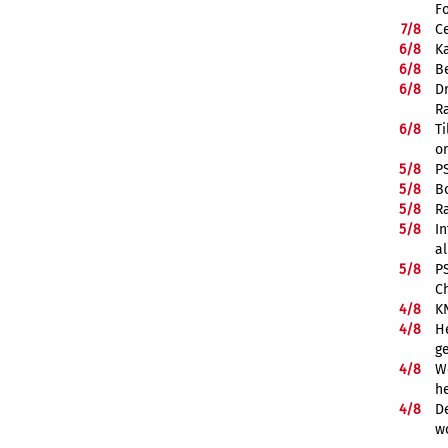
F
7/
8
Ce
6/
8
K
6/
8
Be
6/
8
D
R
6/
8
Ti
on
5/
8
P
5/
8
B
5/
8
R
5/
8
In
a
5/
8
P
C
4/
8
K
4/
8
He
g
4/
8
We
he
4/
8
De
w