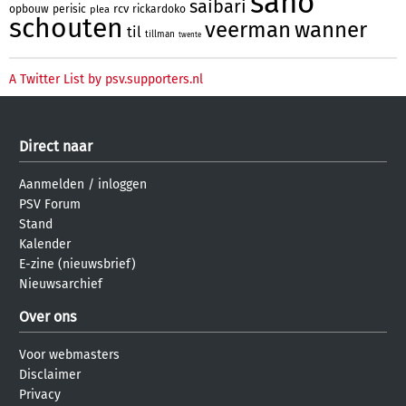
sano
saibari
rcv
opbouw
perisic
rickardoko
plea
schouten
veerman
wanner
til
tillman
twente
A Twitter List by psv.supporters.nl
Direct naar
Aanmelden
/
inloggen
PSV Forum
Stand
Kalender
E-zine (nieuwsbrief)
Nieuwsarchief
Over ons
Voor webmasters
Disclaimer
Privacy