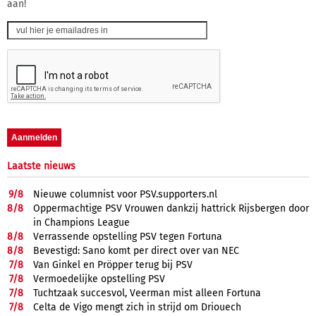
aan!
Laatste nieuws
9/
8
Nieuwe columnist voor PSV.supporters.nl
8/
8
Oppermachtige PSV Vrouwen dankzij hattrick Rijsbergen door
in Champions League
8/
8
Verrassende opstelling PSV tegen Fortuna
8/
8
Bevestigd: Sano komt per direct over van NEC
7/
8
Van Ginkel en Pröpper terug bij PSV
7/
8
Vermoedelijke opstelling PSV
7/
8
Tuchtzaak succesvol, Veerman mist alleen Fortuna
7/
8
Celta de Vigo mengt zich in strijd om Driouech