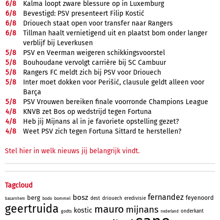
6/
8
Kalma loopt zware blessure op in Luxemburg
6/
8
Bevestigd: PSV presenteert Filip Kostić
6/
8
Driouech staat open voor transfer naar Rangers
6/
8
Tillman haalt vernietigend uit en plaatst bom onder langer
verblijf bij Leverkusen
5/
8
PSV en Veerman weigeren schikkingsvoorstel
5/
8
Bouhoudane vervolgt carrière bij SC Cambuur
5/
8
Rangers FC meldt zich bij PSV voor Driouech
5/
8
Inter moet dokken voor Perišić, clausule geldt alleen voor
Barça
5/
8
PSV Vrouwen bereiken finale voorronde Champions League
4/
8
KNVB zet Bos op wedstrijd tegen Fortuna
4/
8
Heb jij Mijnans al in je favoriete opstelling gezet?
4/
8
Weet PSV zich tegen Fortuna Sittard te herstellen?
Stel hier in welk nieuws jij belangrijk vindt.
Tagcloud
fernandez
bosz
berg
feyenoord
dest
driouech
eredivisie
bodo
bommel
basarnhem
geertruida
mauro
mijnans
kostic
onderkant
godts
nederland